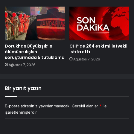
Dorukhan Büyükışık’ın
CHP’de 264 eski milletvekili
ölümüne ilişkin
istifa etti
soruşturmada 5 tutuklama
Ağustos 7, 2026
Ağustos 7, 2026
Bir yanıt yazın
E-posta adresiniz yayınlanmayacak.
Gerekli alanlar
*
ile
işaretlenmişlerdir
Y
o