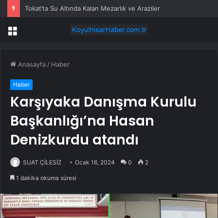
Tokat’ta Su Altında Kalan Mezarlık ve Araziler
Menü
Anasayfa
/
Haber
Haber
Karşıyaka Danışma Kurulu
Başkanlığı’na Hasan
Denizkurdu atandı
SUAT ÇİLESİZ
Ocak 16, 2024
0
2
1 dakika okuma süresi