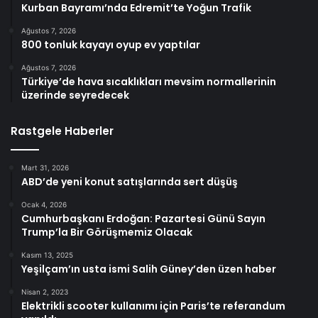
Kurban Bayramı’nda Edremit’te Yoğun Trafik
Ağustos 7, 2026
800 tonluk kayayı oyup ev yaptılar
Ağustos 7, 2026
Türkiye’de hava sıcaklıkları mevsim normallerinin
üzerinde seyredecek
Rastgele Haberler
Mart 31, 2026
ABD’de yeni konut satışlarında sert düşüş
Ocak 4, 2026
Cumhurbaşkanı Erdoğan: Pazartesi Günü Sayın
Trump’la Bir Görüşmemiz Olacak
Kasım 13, 2025
Yeşilçam’ın usta ismi Salih Güney’den üzen haber
Nisan 2, 2023
Elektrikli scooter kullanımı için Paris’te referandum