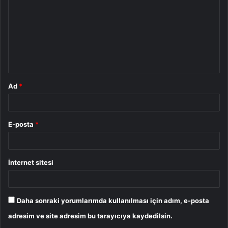
r
u
m
*
Ad
*
E-posta
*
İnternet sitesi
Daha sonraki yorumlarımda kullanılması için adım, e-posta
adresim ve site adresim bu tarayıcıya kaydedilsin.