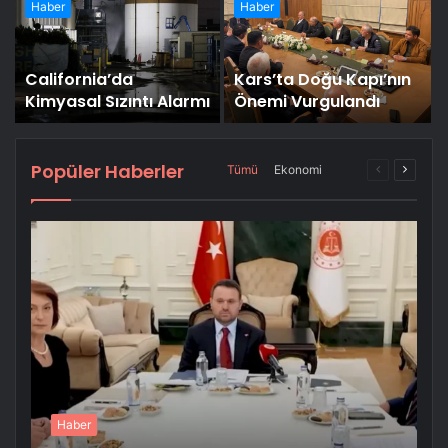
Öğrencimiz Yaz
Haber
Haber
Aylarını Bizimle Birlikte
Geçiriyor”
California’da
Kars’ta Doğu Kapı’nın
-
Kimyasal Sızıntı Alarmı
Önemi Vurgulandı
Popüler Haberler
Önceki
Sonrak
Tümü
Ekonomi
sayfa
sayfa
More
Haber