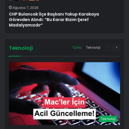
Ağustos 7, 2026
CHP Bulancak İlçe Başkanı Yakup Karakaya
Görevden Alındı: “Bu Karar Bizim Şeref
Madalyamızdır”
Teknoloji
Önceki
Sonrak
Tümü
Teknoloji
sayfa
sayfa
Teknoloji