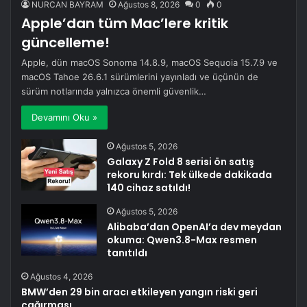
NURCAN BAYRAM
Ağustos 8, 2026
0
0
Apple’dan tüm Mac’lere kritik
güncelleme!
Apple, dün macOS Sonoma 14.8.9, macOS Sequoia 15.7.9 ve
macOS Tahoe 26.6.1 sürümlerini yayınladı ve üçünün de
sürüm notlarında yalnızca önemli güvenlik…
Devamını Oku »
Ağustos 5, 2026
Galaxy Z Fold 8 serisi ön satış
rekoru kırdı: Tek ülkede dakikada
140 cihaz satıldı!
Ağustos 5, 2026
Alibaba’dan OpenAI’a dev meydan
okuma: Qwen3.8-Max resmen
tanıtıldı
Ağustos 4, 2026
BMW’den 29 bin aracı etkileyen yangın riski geri
çağırması