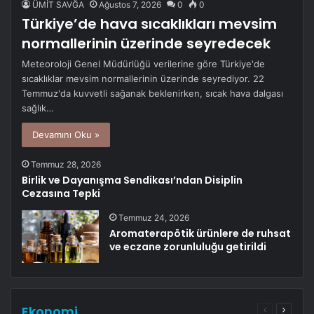
ÜMİT SAVĞA
Ağustos 7, 2026
0
0
Türkiye’de hava sıcaklıkları mevsim
normallerinin üzerinde seyredecek
Meteoroloji Genel Müdürlüğü verilerine göre Türkiye'de
sıcaklıklar mevsim normallerinin üzerinde seyrediyor. 22
Temmuz'da kuvvetli sağanak beklenirken, sıcak hava dalgası
sağlık…
Devamını Oku »
Temmuz 28, 2026
Birlik ve Dayanışma Sendikası’ndan Disiplin
Cezasına Tepki
Temmuz 24, 2026
Aromaterapötik ürünlere de ruhsat
ve eczane zorunluluğu getirildi
Ekonomi
Önceki
Sonrak