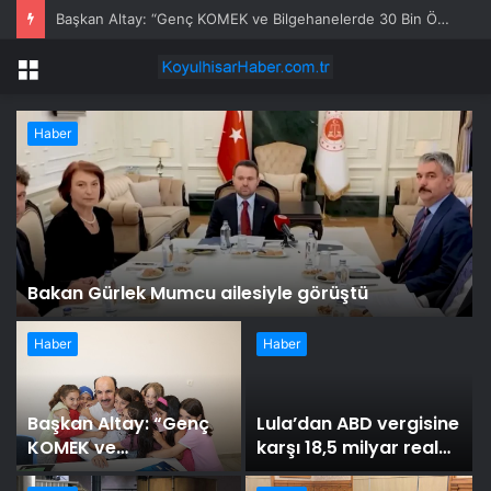
Başkan Altay: “Genç KOMEK ve Bilgehanelerde 30 Bin Öğrencimiz Yaz Aylarını Bizimle Birlikte Geçiriyor”
Menü
Haber
Bakan Gürlek Mumcu ailesiyle görüştü
Haber
Haber
Başkan Altay: “Genç
Lula’dan ABD vergisine
KOMEK ve
karşı 18,5 milyar real
Bilgehanelerde 30 Bin
kredi