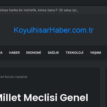
rkiye harika bir müttefik, kimse bana F-35 satışı için ne yapmam gerekt
FA
HABER
EKONOMI
SAĞLIK
TEKNOLOJI
YAŞAM
nel Kurulu toplandı
llet Meclisi Genel