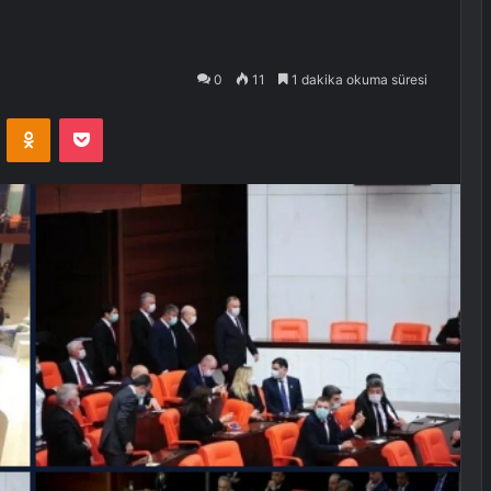
0
11
1 dakika okuma süresi
VKontakte
Odnoklassniki
Pocket