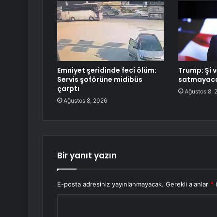
Emniyet şeridinde feci ölüm:
Trump: Şi v
Servis şoförüne midibüs
satmayacak
çarptı
Ağustos 8, 
Ağustos 8, 2026
Bir yanıt yazın
E-posta adresiniz yayınlanmayacak.
Gerekli alanlar
*
i
Y
o