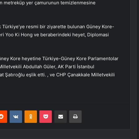
lyon metreküp yer çamurunun temizlenmesine
ak Türkiye’ye resmi bir ziyarette bulunan Güney Kore-
ri Yoo Ki Hong ve beraberindeki heyet, Diplomasi
 Güney Kore heyetine Türkiye-Güney Kore Parlamentolar
illetvekili Abdullah Güler, AK Parti İstanbul
 Şatıroğlu eşlik etti. , ve CHP Çanakkale Milletvekili
erest
Reddit
VKontakte
Odnoklassniki
Pocket
E-Posta ile paylaş
Yazdır