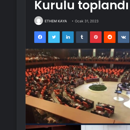
Kurulu toplandı
ETHEM KAYA
Ocak 31, 2023
Facebook
Twitter
LinkedIn
Tumblr
Pinterest
Reddit