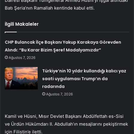
Dairesi Başkanı Tümgeneral Ahmed Hüsni’yi işgal altındaki
Batı Şeria’nın Ramallah kentinde kabul etti.
İlgili Makaleler
CHP Bulancak İlçe Başkanı Yakup Karakaya Görevden
Alındı: “Bu Karar Bizim Şeref Madalyamızdır”
Ağustos 7, 2026
Türkiye’nin 10 yıldır kullandığı kalıcı yaz
saati uygulaması Trump’ın da
radarında
Ağustos 7, 2026
Kamil ve Hüsni, Mısır Devlet Başkanı Abdülfettah es-Sisi
ve Ürdün Hükümdarı II. Abdullah’ın mesajlarını pekiştirmek
için Filistin’e iletti.