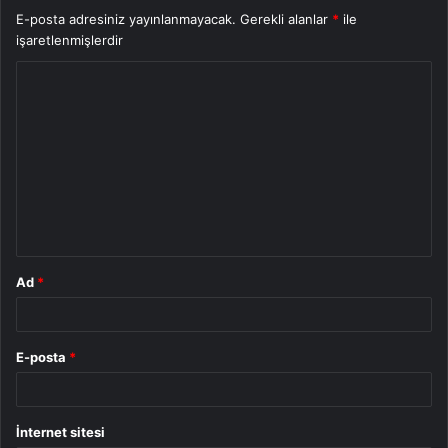
E-posta adresiniz yayınlanmayacak.
Gerekli alanlar
*
ile
işaretlenmişlerdir
Y
o
r
u
m
*
Ad
*
E-posta
*
İnternet sitesi