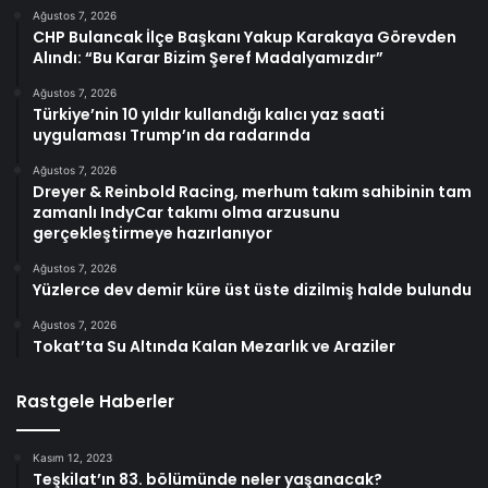
Ağustos 7, 2026
CHP Bulancak İlçe Başkanı Yakup Karakaya Görevden
Alındı: “Bu Karar Bizim Şeref Madalyamızdır”
Ağustos 7, 2026
Türkiye’nin 10 yıldır kullandığı kalıcı yaz saati
uygulaması Trump’ın da radarında
Ağustos 7, 2026
Dreyer & Reinbold Racing, merhum takım sahibinin tam
zamanlı IndyCar takımı olma arzusunu
gerçekleştirmeye hazırlanıyor
Ağustos 7, 2026
Yüzlerce dev demir küre üst üste dizilmiş halde bulundu
Ağustos 7, 2026
Tokat’ta Su Altında Kalan Mezarlık ve Araziler
Rastgele Haberler
Kasım 12, 2023
Teşkilat’ın 83. bölümünde neler yaşanacak?