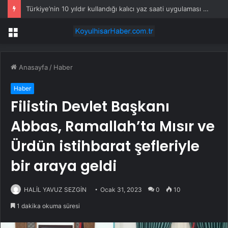
Türkiye’nin 10 yıldır kullandığı kalıcı yaz saati uygulaması Trump’ın da radarında
Menü
Anasayfa
/
Haber
Haber
Filistin Devlet Başkanı
Abbas, Ramallah’ta Mısır ve
Ürdün istihbarat şefleriyle
bir araya geldi
HALİL YAVUZ SEZGİN
Ocak 31, 2023
0
10
1 dakika okuma süresi