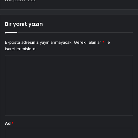
Bir yanıt yazın
E-posta adresiniz yayınlanmayacak.
Gerekli alanlar
*
ile
işaretlenmişlerdir
Y
o
r
u
m
*
Ad
*