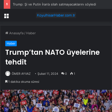
Trump: Şi ve Putin İran’a silah satmayacaklarını söyledi
Menü
Anasayfa
/
Haber
Haber
Trump’tan NATO üyelerine
tehdit
ÖMER AYVAZ
Şubat 11, 2024
0
1
1 dakika okuma süresi