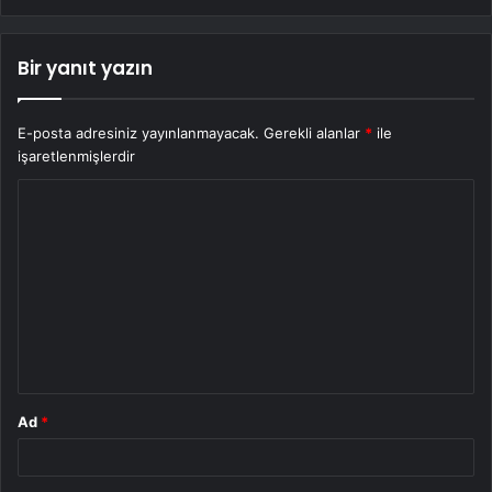
Bir yanıt yazın
E-posta adresiniz yayınlanmayacak.
Gerekli alanlar
*
ile
işaretlenmişlerdir
Y
o
r
u
m
*
Ad
*