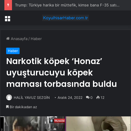
Trump: Türkiye harika bir müttefik, kimse bana F-35 satışı için ne yapmam gerektiğini söyleyemez
Menü
Anasayfa
/
Haber
Haber
Narkotik köpek ‘Honaz’
uyuşturucuyu köpek
maması torbasında buldu
HALİL YAVUZ SEZGİN
Aralık 24, 2022
0
12
Bir dakikadan az