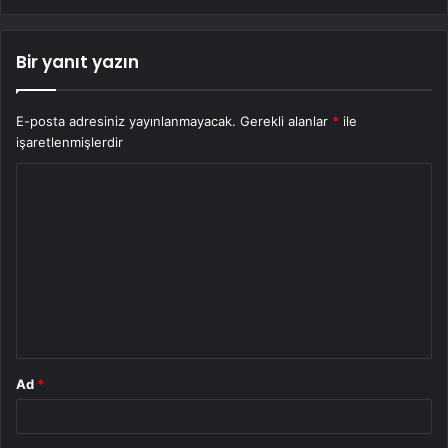
Bir yanıt yazın
E-posta adresiniz yayınlanmayacak.
Gerekli alanlar
*
ile
işaretlenmişlerdir
Y
o
r
u
m
*
Ad
*