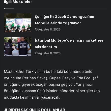
İlgili Makaleler
Şenliğin En Güzeli Osmangazi’nin
Mahallelerinde Yaşanıyor
Ağustos 8, 2026
İstanbul Maltepe’de zincir marketlere
sıkı denetim
Ağustos 8, 2026
MasterChef Türkiye’nin bu haftaki bölümünde ünlü
oyuncular Perihan Savaş, Gupse Özay ve Eda Ece, şef
önlüğünü giyerek tezgâh başına geçiyor. Yarışmacı
önlüğünü kuşanan ünlü isimler, hünerlerini sergilerken
mutfakta keyifli anlar yaşanacak.
JÜRİDEN ŞAŞKINLIK DOLU ANLAR