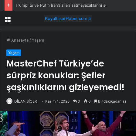
Trump: Şi ve Putin İran’a silah satmayacaklarını söyledi
Menü
Anasayfa
/
Yaşam
Yaşam
MasterChef Türkiye’de
sürpriz konuklar: Şefler
şaşkınlıklarını gizleyemedi!
DİLAN BİÇER
Kasım 4, 2025
0
0
Bir dakikadan az