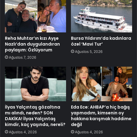
Reha Muhtar’ın kızı Ayşe
Bursa Yıldırım’da kadınlara
Nazlı’dan duygulandıran
özel ‘Mavi Tur’
paylaşım: Özlüyorum
Ağustos 5, 2026
Ağustos 7, 2026
İlyas Yalçıntaş gözaltına
Eda Ece: AHBAP’a hiç bağış
mı alındı, neden? SON
yapmadım, kimsenin oy
DAKİKA! İlyas Yalçıntaş
hakkına karışmak haddime
kimdir, kaç yaşında, nereli?
değil
Ağustos 4, 2026
Ağustos 4, 2026