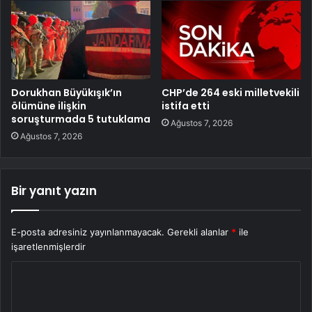
Dorukhan Büyükışık’ın
CHP’de 264 eski milletvekili
ölümüne ilişkin
istifa etti
soruşturmada 5 tutuklama
Ağustos 7, 2026
Ağustos 7, 2026
Bir yanıt yazın
E-posta adresiniz yayınlanmayacak.
Gerekli alanlar
*
ile
işaretlenmişlerdir
Y
o