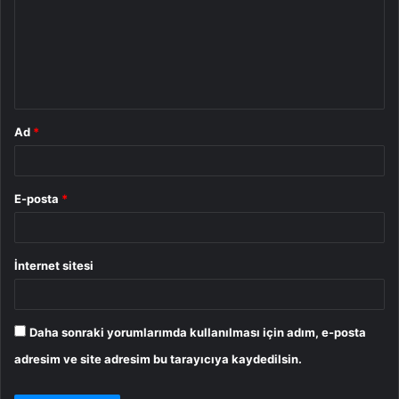
r
u
m
*
Ad
*
E-posta
*
İnternet sitesi
Daha sonraki yorumlarımda kullanılması için adım, e-posta
adresim ve site adresim bu tarayıcıya kaydedilsin.