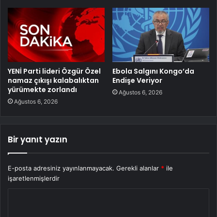
YENİ Parti lideri Özgür Özel
Ebola Salgını Kongo’da
namaz çıkışı kalabalıktan
Endişe Veriyor
yürümekte zorlandı
Ağustos 6, 2026
Ağustos 6, 2026
Bir yanıt yazın
E-posta adresiniz yayınlanmayacak.
Gerekli alanlar
*
ile
işaretlenmişlerdir
Y
o