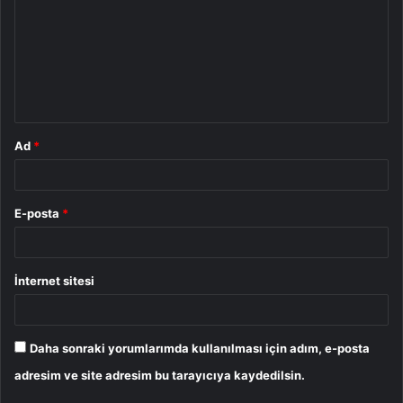
r
u
m
*
Ad
*
E-posta
*
İnternet sitesi
Daha sonraki yorumlarımda kullanılması için adım, e-posta
adresim ve site adresim bu tarayıcıya kaydedilsin.