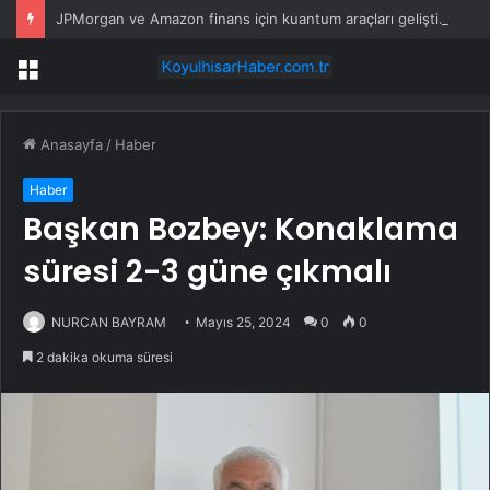
JPMorgan ve Amazon finans için kuantum araçları geliştirdi
Menü
Anasayfa
/
Haber
Haber
Başkan Bozbey: Konaklama
süresi 2-3 güne çıkmalı
NURCAN BAYRAM
Mayıs 25, 2024
0
0
2 dakika okuma süresi