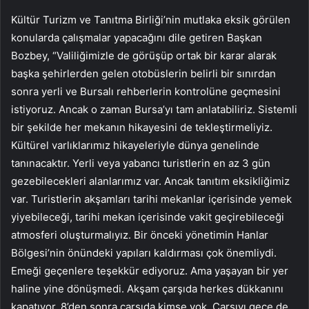
Kültür Turizm ve Tanıtma Birliği’nin mutlaka eksik görülen
konularda çalışmalar yapacağını dile getiren Başkan
Bozbey, “Valiliğimizle de görüşüp ortak bir karar alarak
başka şehirlerden gelen otobüslerin belirli bir sınırdan
sonra yerli ve Bursalı rehberlerin kontrolüne geçmesini
istiyoruz. Ancak o zaman Bursa’yı tam anlatabiliriz. Sistemli
bir şekilde her mekanın hikayesini de tekleştirmeliyiz.
Kültürel varlıklarımız hikayeleriyle dünya genelinde
tanınacaktır. Yerli veya yabancı turistlerin en az 3 gün
gezebilecekleri alanlarımız var. Ancak tanıtım eksikliğimiz
var. Turistlerin akşamları tarihi mekanlar içerisinde yemek
yiyebileceği, tarihi mekan içerisinde vakit geçirebileceği
atmosferi oluşturmalıyız. Bir önceki yönetimin Hanlar
Bölgesi’nin önündeki yapıları kaldırması çok önemliydi.
Emeği geçenlere teşekkür ediyoruz. Ama yaşayan bir yer
haline yine dönüşmedi. Akşam çarşıda herkes dükkanını
kapatıyor. 8’den sonra çarşıda kimse yok. Çarşıyı gece de