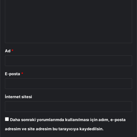
r
u
m
*
Ad
*
E-posta
*
İnternet sitesi
Daha sonraki yorumlarımda kullanılması için adım, e-posta
adresim ve site adresim bu tarayıcıya kaydedilsin.