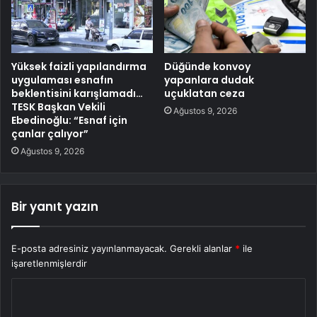
Yüksek faizli yapılandırma
Düğünde konvoy
uygulaması esnafın
yapanlara dudak
beklentisini karışlamadı…
uçuklatan ceza
TESK Başkan Vekili
Ağustos 9, 2026
Ebedinoğlu: “Esnaf için
çanlar çalıyor”
Ağustos 9, 2026
Bir yanıt yazın
E-posta adresiniz yayınlanmayacak.
Gerekli alanlar
*
ile
işaretlenmişlerdir
Y
o