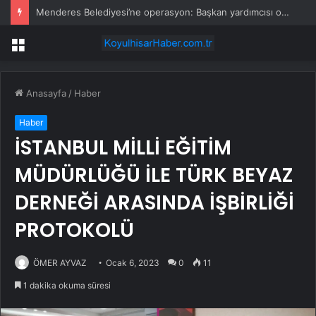
Menderes Belediyesi’ne operasyon: Başkan yardımcısı ortak operasyonla yakalandı
Menü
Anasayfa
/
Haber
Haber
İSTANBUL MİLLİ EĞİTİM
MÜDÜRLÜĞÜ İLE TÜRK BEYAZ
DERNEĞİ ARASINDA İŞBİRLİĞİ
PROTOKOLÜ
ÖMER AYVAZ
Ocak 6, 2023
0
11
1 dakika okuma süresi