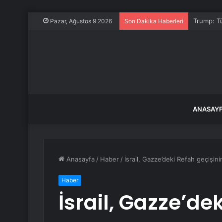
Trump: Tü
Pazar, Ağustos 9 2026
Son Dakika Haberleri
ANASAY
Anasayfa
/
Haber
/
İsrail, Gazze’deki Refah geçişinin 
Haber
İsrail, Gazze’de