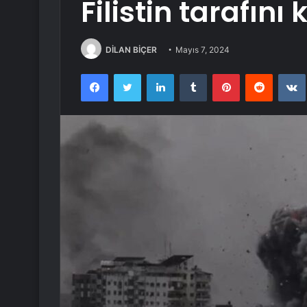
Filistin tarafını 
DİLAN BİÇER
Mayıs 7, 2024
Facebook
Twitter
LinkedIn
Tumblr
Pinterest
Reddit