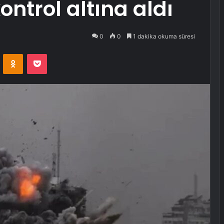
kontrol altına aldı
0
0
1 dakika okuma süresi
VKontakte
Odnoklassniki
Pocket