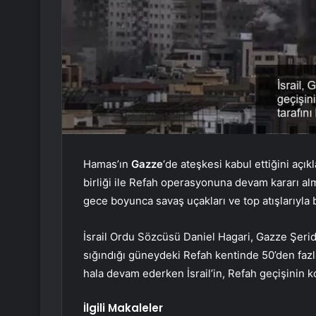
Hamas’ın
Gazze
‘de ateşkesi kabul ettiğini açı
birliği ile Refah operasyonuna devam kararı alm
gece boyunca savaş uçakları ve top atışlarıyla
İsrail Ordu Sözcüsü Daniel Hagari, Gazze Şeridi
sığındığı güneydeki Refah kentinde 50’den fazla 
hala devam ederken İsrail’in, Refah geçişinin kon
İlgili Makaleler