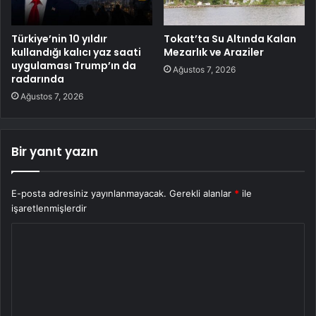
Türkiye’nin 10 yıldır
Tokat’ta Su Altında Kalan
kullandığı kalıcı yaz saati
Mezarlık ve Araziler
uygulaması Trump’ın da
Ağustos 7, 2026
radarında
Ağustos 7, 2026
Bir yanıt yazın
E-posta adresiniz yayınlanmayacak.
Gerekli alanlar
*
ile
işaretlenmişlerdir
Y
o
r
u