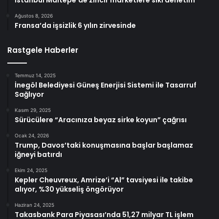
İstanbul Maltepe’de zincir marketlere sıkı denetim
Ağustos 8, 2026
Fransa’da işsizlik 6 yılın zirvesinde
Rastgele Haberler
Temmuz 14, 2025
İnegöl Belediyesi Güneş Enerjisi Sistemi ile Tasarruf
Sağlıyor
Kasım 29, 2025
Sürücülere “Aracınıza beyaz sirke koyun” çağrısı
Ocak 24, 2026
Trump, Davos’taki konuşmasına başlar başlamaz
iğneyi batırdı
Ekim 24, 2025
Kepler Cheuvreux, Amrize’i “Al” tavsiyesi ile takibe
alıyor, %30 yükseliş öngörüyor
Haziran 24, 2025
Takasbank Para Piyasası’nda 51,27 milyar TL işlem