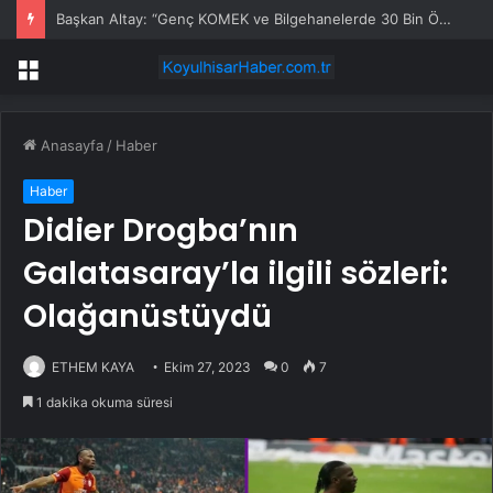
Başkan Altay: “Genç KOMEK ve Bilgehanelerde 30 Bin Öğrencimiz Yaz Aylarını Bizimle Birlikte Geçiriyor”
Menü
Anasayfa
/
Haber
Haber
Didier Drogba’nın
Galatasaray’la ilgili sözleri:
Olağanüstüydü
ETHEM KAYA
Ekim 27, 2023
0
7
1 dakika okuma süresi