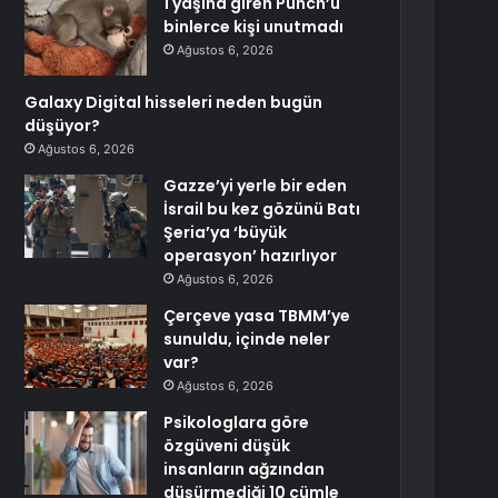
1 yaşına giren Punch’u
binlerce kişi unutmadı
Ağustos 6, 2026
Galaxy Digital hisseleri neden bugün
düşüyor?
Ağustos 6, 2026
Gazze’yi yerle bir eden
İsrail bu kez gözünü Batı
Şeria’ya ‘büyük
operasyon’ hazırlıyor
Ağustos 6, 2026
Çerçeve yasa TBMM’ye
sunuldu, içinde neler
var?
Ağustos 6, 2026
Psikologlara göre
özgüveni düşük
insanların ağzından
düşürmediği 10 cümle