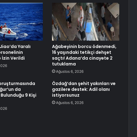
 Jiao’da Yaralı
Ağabeyinin borcu ödenmedi,
Personelinin
16 yaşındaki tetikçi dehşet
 İzin Verildi
saçtı! Adana’da cinayete 2
tutuklama
2026
Ağustos 6, 2026
oruşturmasında
Özdağ’dan şehit yakınları ve
ğur’un da
gazilere destek: Adil olanı
 Bulunduğu 9 Kişi
istiyorsunuz
Ağustos 6, 2026
2026