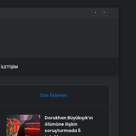
İLETIŞIM
Son Eklenen
Dorukhan Büyükışık’ın
ölümüne ilişkin
soruşturmada 5