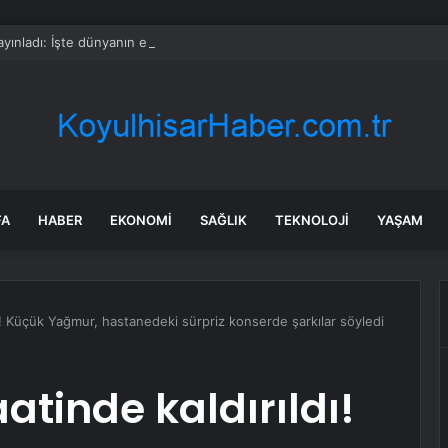
yınladı: İşte dünyanın en çok kâr eden 10 şirketi
FA
HABER
EKONOMI
SAĞLIK
TEKNOLOJI
YAŞAM
ı! Küçük Yağmur, hastanedeki sürpriz konserde şarkılar söyledi
atinde kaldırıldı!