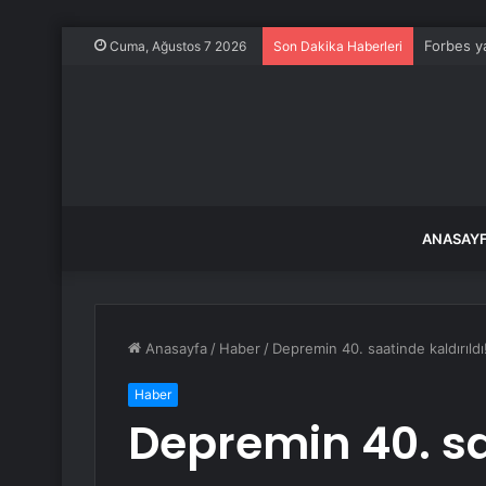
Forbes ya
Cuma, Ağustos 7 2026
Son Dakika Haberleri
ANASAY
Anasayfa
/
Haber
/
Depremin 40. saatinde kaldırıld
Haber
Depremin 40. sa