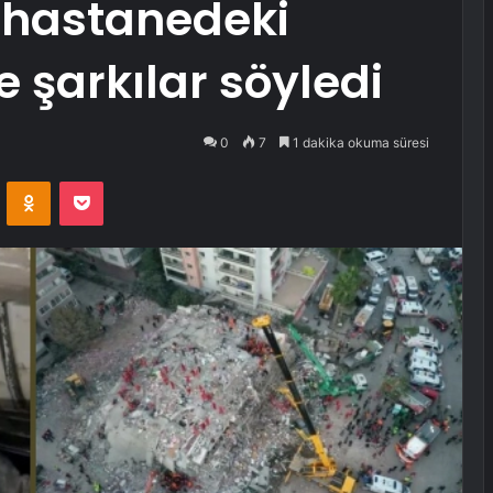
 hastanedeki
 şarkılar söyledi
0
7
1 dakika okuma süresi
VKontakte
Odnoklassniki
Pocket