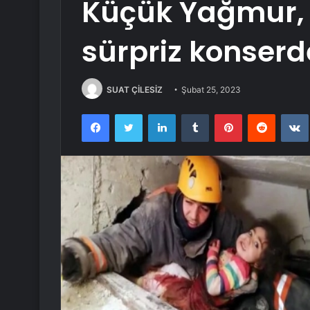
Küçük Yağmur,
sürpriz konserde
SUAT ÇİLESİZ
Şubat 25, 2023
Facebook
Twitter
LinkedIn
Tumblr
Pinterest
Reddit