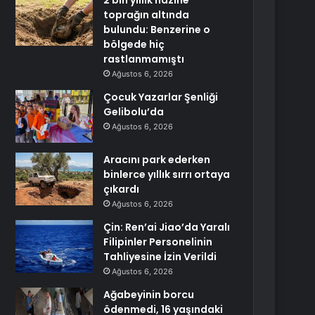
2 bin yıllık hazine
toprağın altında
bulundu: Benzerine o
bölgede hiç
rastlanmamıştı
Ağustos 6, 2026
Çocuk Yazarlar Şenliği
Gelibolu’da
Ağustos 6, 2026
Aracını park ederken
binlerce yıllık sırrı ortaya
çıkardı
Ağustos 6, 2026
Çin: Ren’ai Jiao’da Yaralı
Filipinler Personelinin
Tahliyesine İzin Verildi
Ağustos 6, 2026
Ağabeyinin borcu
ödenmedi, 16 yaşındaki