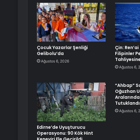
Çocuk Yazarlar Şenliği
Çin: Ren’ai
Gelibolu’da
Filipinler 
Tahliyesine
Ağustos 6, 2026
Ağustos 6, 
“Ahbap” S
Oğuzhan U
Aralarında
Tutuklandı
Ağustos 6, 
Edirne’de Uyuşturucu
Operasyonu: 90 Kök Hint
Keneviri Ele Geçirildi