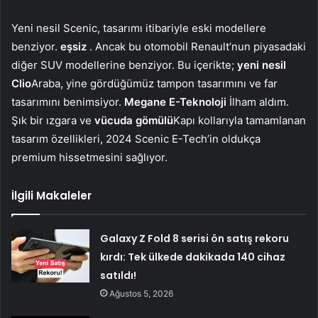
Yeni nesil Scenic, tasarımı itibariyle eski modellere
benziyor.
eşsiz
. Ancak bu otomobil Renault’nun piyasadaki
diğer SUV modellerine benziyor. Bu içerikte;
yeni nesil
Clio
Araba, yine gördüğümüz tampon tasarımını ve far
tasarımını benimsiyor.
Megane E-Teknoloji
İlham aldım.
Şık bir ızgara ve
vücuda gömülü
Kapı kollarıyla tamamlanan
tasarım özellikleri, 2024 Scenic E-Tech’in oldukça
premium hissetmesini sağlıyor.
İlgili Makaleler
Galaxy Z Fold 8 serisi ön satış rekoru
kırdı: Tek ülkede dakikada 140 cihaz
satıldı!
Ağustos 5, 2026