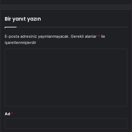
Bir yanıt yazın
E-posta adresiniz yayınlanmayacak.
Gerekli alanlar
*
ile
işaretlenmişlerdir
Y
o
r
u
m
*
Ad
*