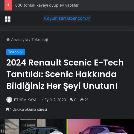
800 tonluk kayayı oyup ev yaptılar
Menü
Anasayfa
/
Teknoloji
Teknoloji
2024 Renault Scenic E-Tech
Tanıtıldı: Scenic Hakkında
Bildiğiniz Her Şeyi Unutun!
ETHEM KAYA
Eylül 7, 2023
0
21
1 dakika okuma süresi