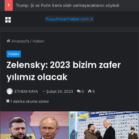
Trump: Şi ve Putin İran’a silah satmayacaklarını söyledi
Menü
Anasayfa
/
Haber
Haber
Zelensky: 2023 bizim zafer
yılımız olacak
ETHEM KAYA
Şubat 24, 2023
0
6
1 dakika okuma süresi