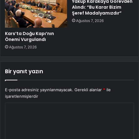
Yakup Karakaya Görevden
Alındı: “Bu Karar Bizim
Şeref Madalyamızdır”
Ağustos 7, 2026
Kars’ta Doğu Kapı’nın
Önemi Vurgulandı
Ağustos 7, 2026
Bir yanıt yazın
E-posta adresiniz yayınlanmayacak.
Gerekli alanlar
*
ile
işaretlenmişlerdir
Y
o
r
u