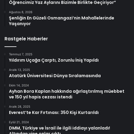
Öğrencimiz Yaz Aylarını Bizimle Birlikte Geçiriyor”
Ağustos 8, 2026
Şenliğin En Güzeli Osmangazi’nin Mahallelerinde
Yaşanıyor
Rastgele Haberler
Temmuz 7, 2025
Yıldırım Uçağa Çarptı, Zorunlu İniş Yapıldı
Aralık 13, 2025
Atatürk Üniversitesi Dünya Sıralamasında
Ekim 14, 2024
Ayhan Bora Kaplan hakkında ağırlaştırılmış müebbet
ve 150 yıl hapis cezası istendi
Aralık 28, 2025
Everest’te Kar Fırtınası: 350 Kişi Kurtarıldı
Eylül 21, 2024
DMM, Türkiye ve İsrail ile ilgili iddiayı yalanladı!
Altından yine onlar çıktı