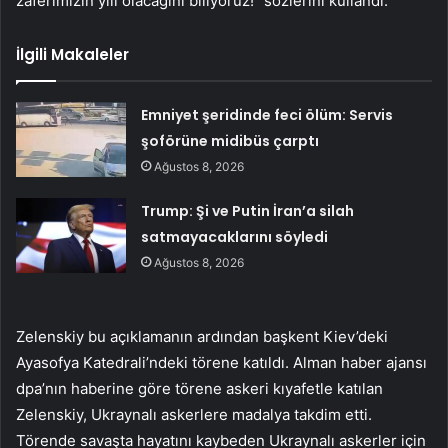
zaferimizin yılı olacağını biliyoruz!” sözlerini kullandı.
İlgili Makaleler
Emniyet şeridinde feci ölüm: Servis
şoförüne midibüs çarptı
Ağustos 8, 2026
Trump: Şi ve Putin İran’a silah
satmayacaklarını söyledi
Ağustos 8, 2026
Zelenskiy bu açıklamanın ardından başkent Kiev’deki
Ayasofya Katedrali’ndeki törene katıldı. Alman haber ajansı
dpa’nın haberine göre törene askeri kıyafetle katılan
Zelenskiy, Ukraynalı askerlere madalya takdim etti.
Törende savaşta hayatını kaybeden Ukraynalı askerler için