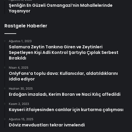
Şenliğin En Güzeli Osmangazi’nin Mahallelerinde
Yaşanıyor
Rastgele Haberler
Ağustos 1, 2023
Salamura Zeytin Tankına Giren ve Zeytinleri
Sepetleyen Kişi Adli Kontrol Şartıyla Çıplak Serbest
Bırakıldı
Nisan 4, 2025
OnlyFans’a toplu dava: Kullanıcılar, aldatıldıklarını
iddia ediyor
Haziran 30, 2025
Erdoğan imzaladı, Kerim Boran ve Naci Kılıç affedildi
Kasım 2, 2023
Kayseri itfaiyesinden canlılar için kurtarma çalışması
Ağustos 15, 2025
Döviz mevduatları tekrar ivmelendi