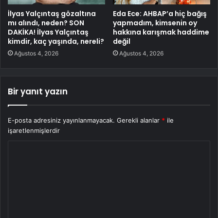
İlyas Yalçıntaş gözaltına
Eda Ece: AHBAP’a hiç bağış
mı alındı, neden? SON
yapmadım, kimsenin oy
DAKİKA! İlyas Yalçıntaş
hakkına karışmak haddime
kimdir, kaç yaşında, nereli?
değil
Ağustos 4, 2026
Ağustos 4, 2026
Bir yanıt yazın
E-posta adresiniz yayınlanmayacak.
Gerekli alanlar
*
ile
işaretlenmişlerdir
Y
o
r
u
m