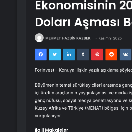
Ekonomisinin 20
Doları Aşması B
MEHMET HAZBİN KAZBEK
Kasım 9, 2025
Facebook
Twitter
LinkedIn
Tumblr
Pinterest
Reddit
ForInvest – Konuya ilişkin yazılı açıklama şöyle:
Büyümenin temel sürükleyicileri arasında genç 
içi üretim araçlarının yaygınlaşması ve marka iş
genç nüfusu, sosyal medya penetrasyonu ve kül
Kuzey Afrika ve Türkiye (MENAT) bölgesi için 
vurgulanıyor.
İlgili Makaleler