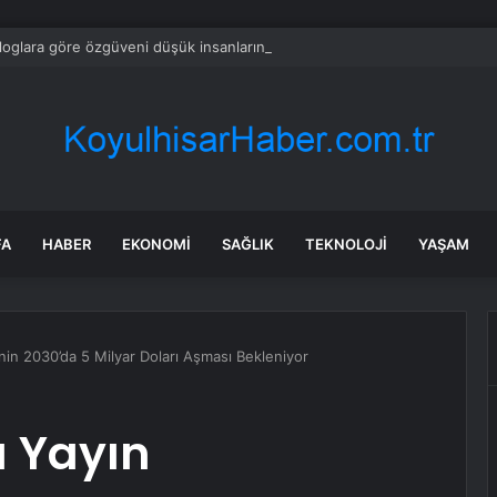
loglara göre özgüveni düşük insanların ağzından düşürmediği 10 cümle
FA
HABER
EKONOMI
SAĞLIK
TEKNOLOJI
YAŞAM
nin 2030’da 5 Milyar Doları Aşması Bekleniyor
ı Yayın