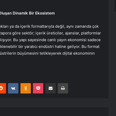
n Oluşan Dinamik Bir Ekosistem
ıkları ya da içerik formatlarıyla değil, aynı zamanda çok
apora göre sektör; içerik üreticiler, ajanslar, platformlar
çalışıyor. Bu yapı sayesinde canlı yayın ekonomisi sadece
klenebilir bir yaratıcı endüstri haline geliyor. Bu format
ndüstrilerin büyümesini tetikleyerek dijital ekonominin
erest
Reddit
VKontakte
Odnoklassniki
Pocket
E-Posta ile paylaş
Yazdır