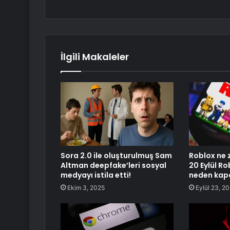
İlgili Makaleler
Sora 2.0 ile oluşturulmuş Sam
Roblox ne
Altman deepfake’leri sosyal
20 Eylül Ro
medyayı istila etti!
neden kapa
Ekim 3, 2025
Eylül 23, 2