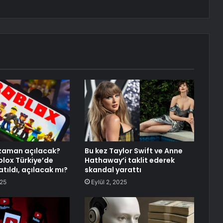
 zaman açılacak?
Bu kez Taylor Swift ve Anne
blox Türkiye’de
Hathaway’i taklit ederek
tıldı, açılacak mı?
skandal yarattı
025
Eylül 2, 2025