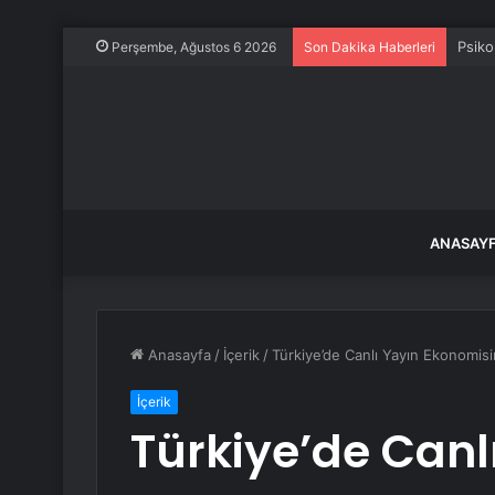
Psiko
Perşembe, Ağustos 6 2026
Son Dakika Haberleri
ANASAY
Anasayfa
/
İçerik
/
Türkiye’de Canlı Yayın Ekonomisi
İçerik
Türkiye’de Canl