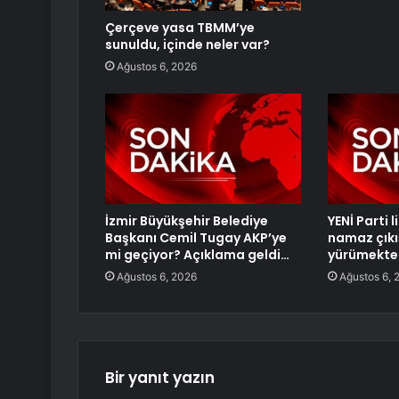
Çerçeve yasa TBMM’ye
sunuldu, içinde neler var?
Ağustos 6, 2026
İzmir Büyükşehir Belediye
YENİ Parti 
Başkanı Cemil Tugay AKP’ye
namaz çıkı
mi geçiyor? Açıklama geldi…
yürümekte 
Ağustos 6, 2026
Ağustos 6, 
Bir yanıt yazın