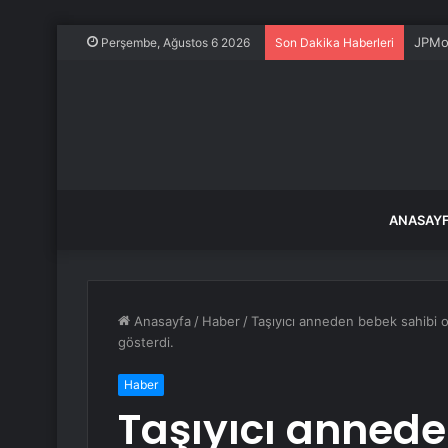
JPMor
Perşembe, Ağustos 6 2026
Son Dakika Haberleri
ANASAY
Anasayfa
/
Haber
/
Taşıyıcı anneden bebek sahibi o
gösterdi.
Haber
Taşıyıcı annede