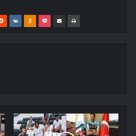
erest
Reddit
VKontakte
Odnoklassniki
Pocket
E-Posta ile paylaş
Yazdır