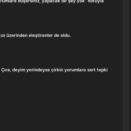
urumlara düşersiniz, yapacak bir şey yok” notuyla
kızı üzerinden eleştirenler de oldu.
 Çıra, deyim yerindeyse çirkin yorumlara sert tepki