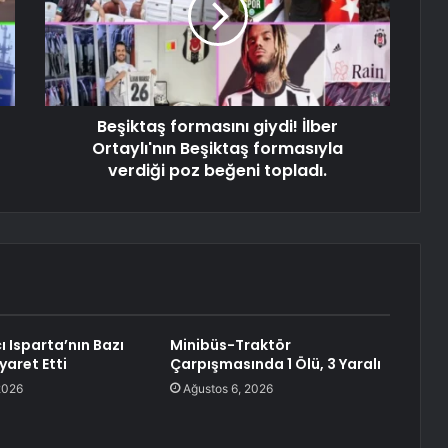
Beşiktaş formasını giydi! İlber
Ortaylı'nın Beşiktaş formasıyla
verdiği poz beğeni topladı.
cı Isparta’nın Bazı
Minibüs-Traktör
iyaret Etti
Çarpışmasında 1 Ölü, 3 Yaralı
2026
Ağustos 6, 2026