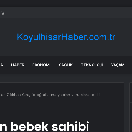
gan ve Amazon finans için kuantum araçları geliştirdi
FA
HABER
EKONOMI
SAĞLIK
TEKNOLOJI
YAŞAM
lan Gökhan Çıra, fotoğraflarına yapılan yorumlara tepki
n bebek sahibi