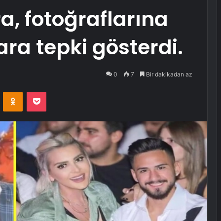
a, fotoğraflarına
ra tepki gösterdi.
0
7
Bir dakikadan az
VKontakte
Odnoklassniki
Pocket