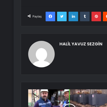
Facebook
Twitter
LinkedIn
Tumblr
Pint
Paylaş
HALİL YAVUZ SEZGİN