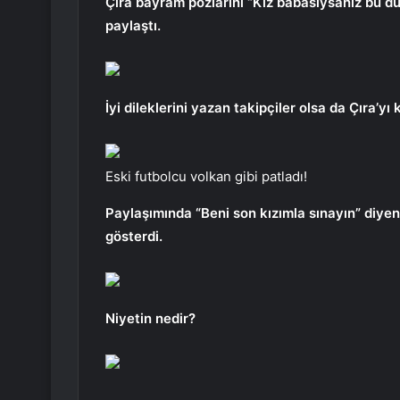
Çıra bayram pozlarını “Kız babasıysanız bu d
paylaştı.
İyi dileklerini yazan takipçiler olsa da Çıra’yı 
Eski futbolcu volkan gibi patladı!
Paylaşımında “Beni son kızımla sınayın” diyen
gösterdi.
Niyetin nedir?