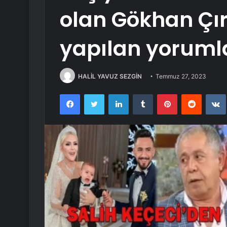
olan Gökhan Çır
yapılan yorumla
HALİL YAVUZ SEZGİN
Temmuz 27, 2023
Facebook
Twitter
LinkedIn
Tumblr
Pinterest
Reddit