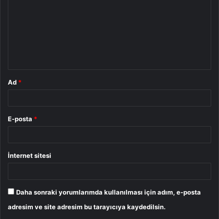
r
u
m
*
Ad
*
E-posta
*
İnternet sitesi
Daha sonraki yorumlarımda kullanılması için adım, e-posta
adresim ve site adresim bu tarayıcıya kaydedilsin.