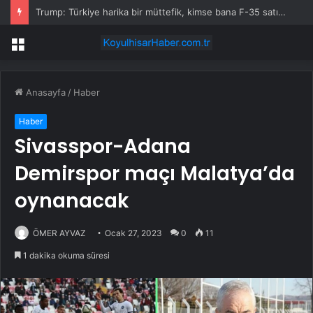
Trump: Türkiye harika bir müttefik, kimse bana F-35 satışı için ne yapmam gerektiğini söyleyemez
Menü
Anasayfa
/
Haber
Haber
Sivasspor-Adana
Demirspor maçı Malatya’da
oynanacak
ÖMER AYVAZ
Ocak 27, 2023
0
11
1 dakika okuma süresi