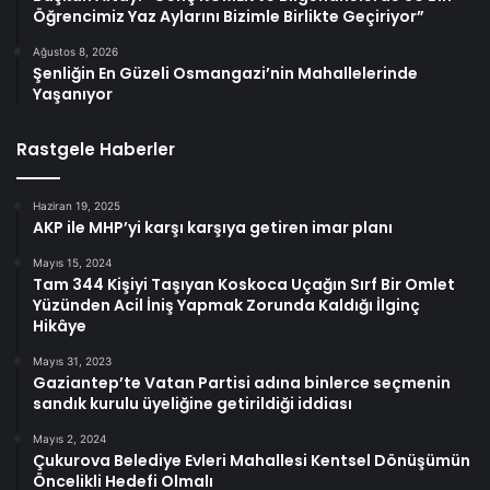
Öğrencimiz Yaz Aylarını Bizimle Birlikte Geçiriyor”
Ağustos 8, 2026
Şenliğin En Güzeli Osmangazi’nin Mahallelerinde
Yaşanıyor
Rastgele Haberler
Haziran 19, 2025
AKP ile MHP’yi karşı karşıya getiren imar planı
Mayıs 15, 2024
Tam 344 Kişiyi Taşıyan Koskoca Uçağın Sırf Bir Omlet
Yüzünden Acil İniş Yapmak Zorunda Kaldığı İlginç
Hikâye
Mayıs 31, 2023
Gaziantep’te Vatan Partisi adına binlerce seçmenin
sandık kurulu üyeliğine getirildiği iddiası
Mayıs 2, 2024
Çukurova Belediye Evleri Mahallesi Kentsel Dönüşümün
Öncelikli Hedefi Olmalı