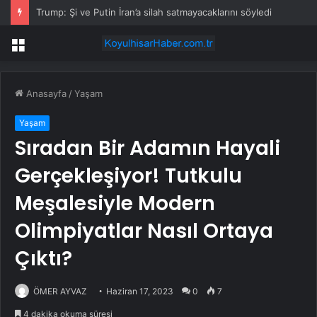
Trump: Şi ve Putin İran’a silah satmayacaklarını söyledi
Menü
Anasayfa
/
Yaşam
Yaşam
Sıradan Bir Adamın Hayali
Gerçekleşiyor! Tutkulu
Meşalesiyle Modern
Olimpiyatlar Nasıl Ortaya
Çıktı?
ÖMER AYVAZ
Haziran 17, 2023
0
7
4 dakika okuma süresi