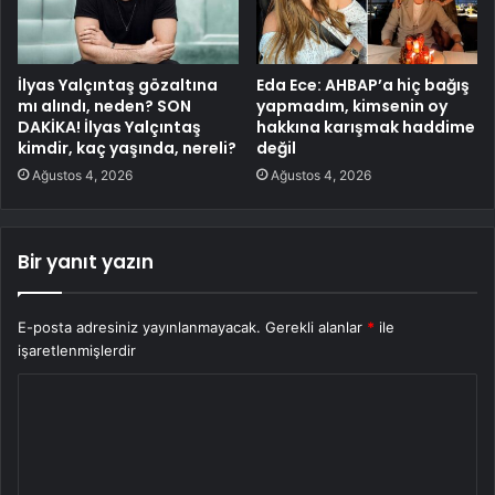
İlyas Yalçıntaş gözaltına
Eda Ece: AHBAP’a hiç bağış
mı alındı, neden? SON
yapmadım, kimsenin oy
DAKİKA! İlyas Yalçıntaş
hakkına karışmak haddime
kimdir, kaç yaşında, nereli?
değil
Ağustos 4, 2026
Ağustos 4, 2026
Bir yanıt yazın
E-posta adresiniz yayınlanmayacak.
Gerekli alanlar
*
ile
işaretlenmişlerdir
Y
o
r
u