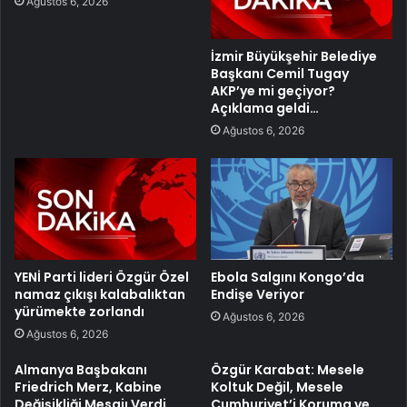
Ağustos 6, 2026
İzmir Büyükşehir Belediye
Başkanı Cemil Tugay
AKP’ye mi geçiyor?
Açıklama geldi…
Ağustos 6, 2026
YENİ Parti lideri Özgür Özel
Ebola Salgını Kongo’da
namaz çıkışı kalabalıktan
Endişe Veriyor
yürümekte zorlandı
Ağustos 6, 2026
Ağustos 6, 2026
Almanya Başbakanı
Özgür Karabat: Mesele
Friedrich Merz, Kabine
Koltuk Değil, Mesele
Değişikliği Mesajı Verdi
Cumhuriyet’i Koruma ve