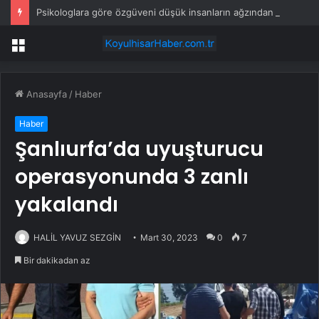
Psikologlara göre özgüveni düşük insanların ağzından düşürmediği 10 cümle
Menü
Anasayfa
/
Haber
Haber
Şanlıurfa’da uyuşturucu
operasyonunda 3 zanlı
yakalandı
HALİL YAVUZ SEZGİN
Mart 30, 2023
0
7
Bir dakikadan az