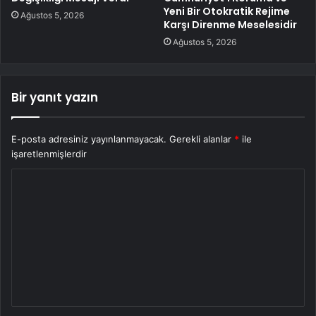
Yeni Bir Otokratik Rejime
Ağustos 5, 2026
Karşı Direnme Meselesidir
Ağustos 5, 2026
Bir yanıt yazın
E-posta adresiniz yayınlanmayacak.
Gerekli alanlar
*
ile
işaretlenmişlerdir
Y
o
r
u
m
*