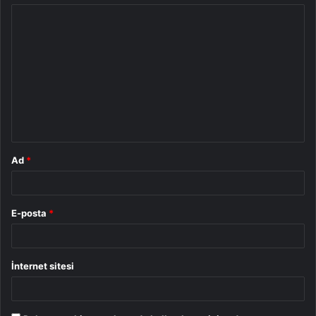
Y
o
r
u
m
*
Ad
*
E-posta
*
İnternet sitesi