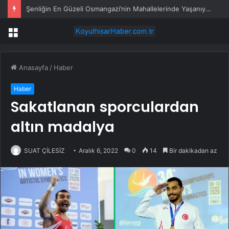
Şenliğin En Güzeli Osmangazi’nin Mahallelerinde Yaşanıyor
Menü
Anasayfa
/
Haber
Haber
Sakatlanan sporculardan
altın madalya
SUAT ÇİLESİZ
Aralık 6, 2022
0
14
Bir dakikadan az