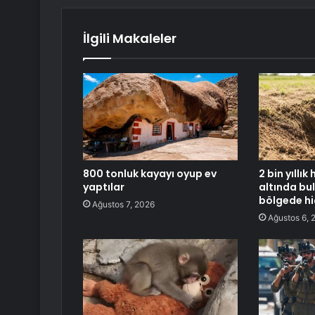
İlgili Makaleler
800 tonluk kayayı oyup ev
2 bin yıllı
yaptılar
altında bu
bölgede hi
Ağustos 7, 2026
Ağustos 6, 