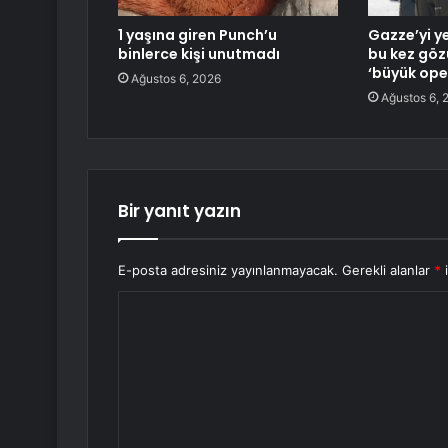
1 yaşına giren Punch’u
Gazze’yi ye
binlerce kişi unutmadı
bu kez göz
‘büyük ope
Ağustos 6, 2026
Ağustos 6, 
Bir yanıt yazın
E-posta adresiniz yayınlanmayacak.
Gerekli alanlar
*
i
Y
o
r
u
m