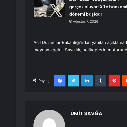
gerçek oluyor: X’te bankacıl
dönemi başladı
Ağustos 7, 2026
Acil Durumlar Bakanlığı’ndan yapılan açıklamad
meydana geldi. Savcılık, helikopterin motorunda 
Facebook
Twitter
LinkedIn
Tumblr
Pint
Paylaş
ÜMİT SAVĞA