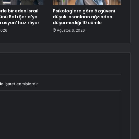
rle bir eden İsrail
Psikologlara göre özgüveni
ünü Batı Şeria’ya
düşük insanların ağzından
rasyon’ hazırlıyor
düşürmediği 10 cümle
2026
Ağustos 6, 2026
le işaretlenmişlerdir