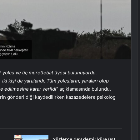
7 yolcu ve üç mürettebat üyesi bulunuyordu.
r iki kişi de yaralandı. Tüm yolcuların, yaraları olup
ye edilmesine karar verildi
” açıklamasında bulundu.
lerin gönderildiği kaydedilirken kazazedelere psikolog
Yüzlerce dev demir küre üst