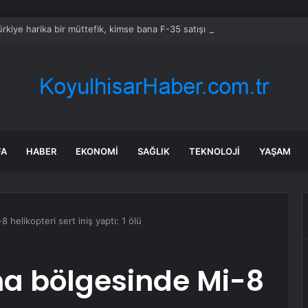
rkiye harika bir müttefik, kimse bana F-35 satışı için ne yapmam gerekt
FA
HABER
EKONOMI
SAĞLIK
TEKNOLOJI
YAŞAM
 helikopteri sert iniş yaptı: 1 ölü
ma bölgesinde Mi-8