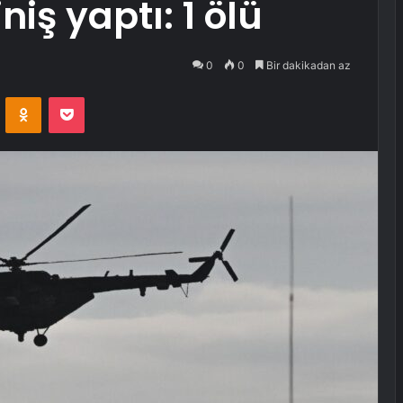
niş yaptı: 1 ölü
0
0
Bir dakikadan az
VKontakte
Odnoklassniki
Pocket