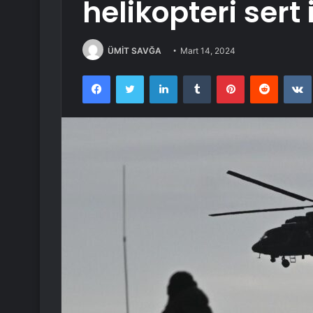
helikopteri sert i
ÜMİT SAVĞA
Mart 14, 2024
Facebook
Twitter
LinkedIn
Tumblr
Pinterest
Reddit