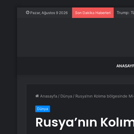
Trump: Tü
Pazar, Ağustos 9 2026
Son Dakika Haberleri
ANASAY
Anasayfa
/
Dünya
/
Rusya’nın Kolıma bölgesinde Mi-8
Dünya
Rusya’nın Kolı