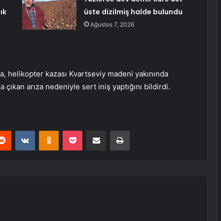
ık
üste dizilmiş halde bulundu
Ağustos 7, 2026
a, helikopter kazası Kvartseviy madeni yakınında
çıkan arıza nedeniyle sert iniş yaptığını bildirdi.
erest
Reddit
VKontakte
Odnoklassniki
Pocket
E-Posta ile paylaş
Yazdır