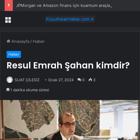
JPMorgan ve Amazon finans için kuantum araçları geliştirdi
Menü
Anasayfa
/
Haber
Haber
Resul Emrah Şahan kimdir?
SUAT ÇİLESİZ
Ocak 27, 2024
0
3
1 dakika okuma süresi