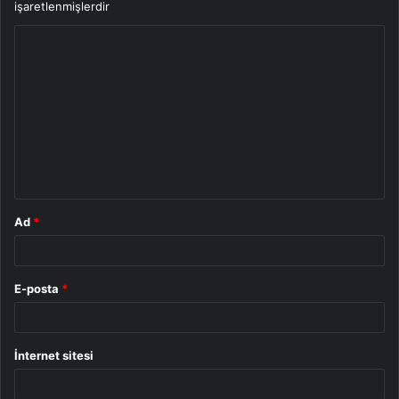
işaretlenmişlerdir
Y
o
r
u
m
*
Ad
*
E-posta
*
İnternet sitesi