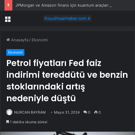
JPMorgan ve Amazon finans için kuantum araçları geliştirdi
Menü
Anasayfa
/
Ekonomi
Ekonomi
Petrol fiyatları Fed faiz
indirimi tereddütü ve benzin
stoklarındaki artış
nedeniyle düştü
NURCAN BAYRAM
Mayıs 31, 2024
0
0
1 dakika okuma süresi