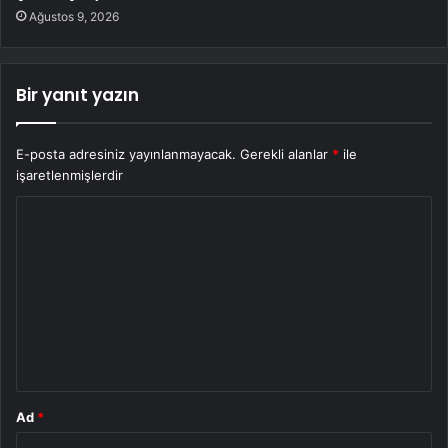
Ağustos 9, 2026
Bir yanıt yazın
E-posta adresiniz yayınlanmayacak.
Gerekli alanlar
*
ile
işaretlenmişlerdir
Y
o
r
u
m
*
Ad
*