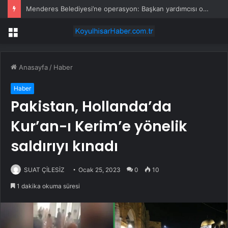
Menderes Belediyesi’ne operasyon: Başkan yardımcısı ortak operasyonla yakalandı
Menü
Anasayfa
/
Haber
Haber
Pakistan, Hollanda’da
Kur’an-ı Kerim’e yönelik
saldırıyı kınadı
SUAT ÇİLESİZ
Ocak 25, 2023
0
10
1 dakika okuma süresi