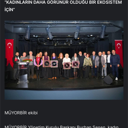
“KADINLARIN DAHA GÖRÜNÜR OLDUĞU BİR EKOSİSTEM
İÇİN”
MÜYORBİR ekibi
MÜYORBİR Yönetim Kurulu Başkanı Burhan Şeşen, kadın