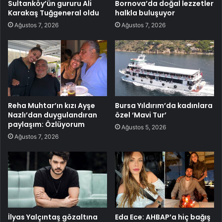
Sultanköy’ün gururu Ali
Bornova’da doğal lezzetler
Karakaş Tuğgeneral oldu
halkla buluşuyor
Ağustos 7, 2026
Ağustos 7, 2026
Reha Muhtar’ın kızı Ayşe
Bursa Yıldırım’da kadınlara
Nazlı’dan duygulandıran
özel ‘Mavi Tur’
paylaşım: Özlüyorum
Ağustos 5, 2026
Ağustos 7, 2026
İlyas Yalçıntaş gözaltına
Eda Ece: AHBAP’a hiç bağış