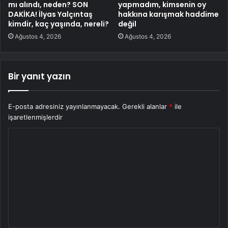
mı alındı, neden? SON
yapmadım, kimsenin oy
DAKİKA! İlyas Yalçıntaş
hakkına karışmak haddime
kimdir, kaç yaşında, nereli?
değil
Ağustos 4, 2026
Ağustos 4, 2026
Bir yanıt yazın
E-posta adresiniz yayınlanmayacak.
Gerekli alanlar
*
ile
işaretlenmişlerdir
Y
o
r
u
m
*