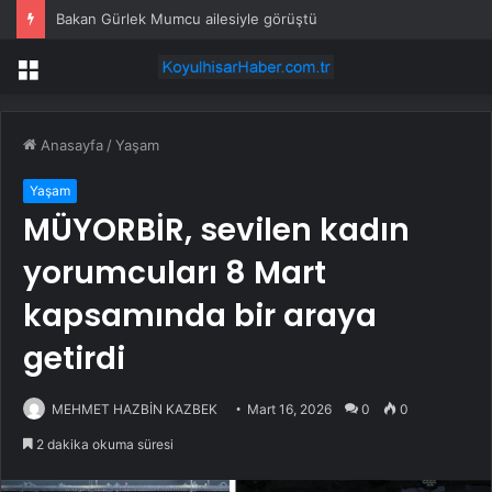
Bakan Gürlek Mumcu ailesiyle görüştü
Menü
Anasayfa
/
Yaşam
Yaşam
MÜYORBİR, sevilen kadın
yorumcuları 8 Mart
kapsamında bir araya
getirdi
MEHMET HAZBİN KAZBEK
Mart 16, 2026
0
0
2 dakika okuma süresi