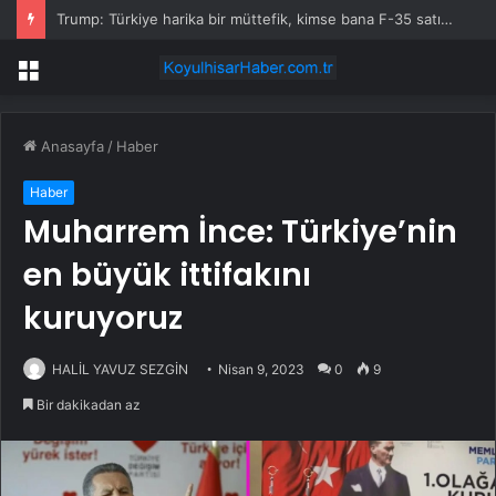
Trump: Türkiye harika bir müttefik, kimse bana F-35 satışı için ne yapmam gerektiğini söyleyemez
Menü
Anasayfa
/
Haber
Haber
Muharrem İnce: Türkiye’nin
en büyük ittifakını
kuruyoruz
HALİL YAVUZ SEZGİN
Nisan 9, 2023
0
9
Bir dakikadan az