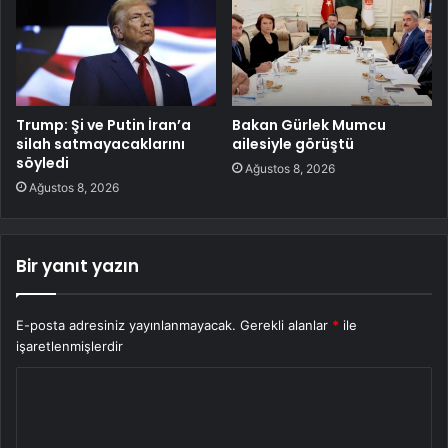
Trump: Şi ve Putin İran’a
Bakan Gürlek Mumcu
silah satmayacaklarını
ailesiyle görüştü
söyledi
Ağustos 8, 2026
Ağustos 8, 2026
Bir yanıt yazın
E-posta adresiniz yayınlanmayacak.
Gerekli alanlar
*
ile
işaretlenmişlerdir
Y
o
r