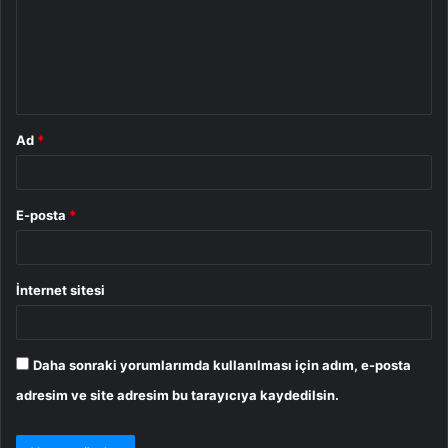
u
m
*
Ad
*
E-posta
*
İnternet sitesi
Daha sonraki yorumlarımda kullanılması için adım, e-posta
adresim ve site adresim bu tarayıcıya kaydedilsin.