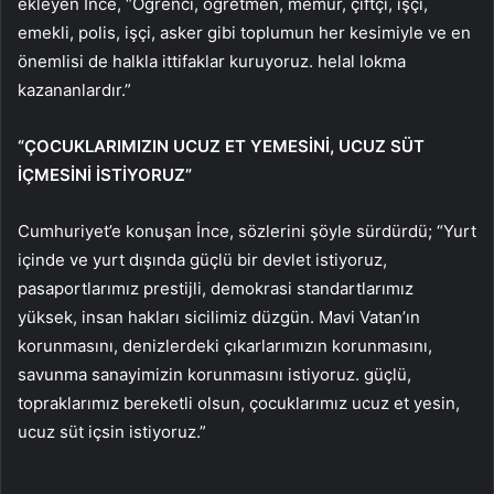
ekleyen İnce, “Öğrenci, öğretmen, memur, çiftçi, işçi,
emekli, polis, işçi, asker gibi toplumun her kesimiyle ve en
önemlisi de halkla ittifaklar kuruyoruz. helal lokma
kazananlardır.”
“ÇOCUKLARIMIZIN UCUZ ET YEMESİNİ, UCUZ SÜT
İÇMESİNİ İSTİYORUZ”
Cumhuriyet’e konuşan İnce, sözlerini şöyle sürdürdü; “Yurt
içinde ve yurt dışında güçlü bir devlet istiyoruz,
pasaportlarımız prestijli, demokrasi standartlarımız
yüksek, insan hakları sicilimiz düzgün. Mavi Vatan’ın
korunmasını, denizlerdeki çıkarlarımızın korunmasını,
savunma sanayimizin korunmasını istiyoruz. güçlü,
topraklarımız bereketli olsun, çocuklarımız ucuz et yesin,
ucuz süt içsin istiyoruz.”