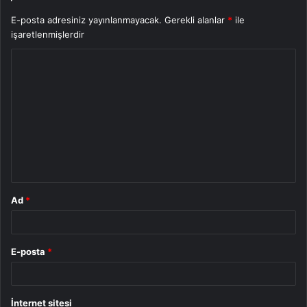
E-posta adresiniz yayınlanmayacak.
Gerekli alanlar
*
ile
işaretlenmişlerdir
Y
o
r
u
m
*
Ad
*
E-posta
*
İnternet sitesi