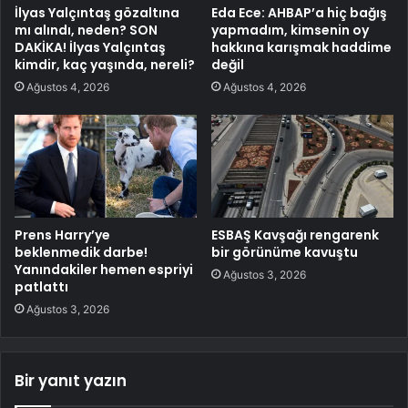
İlyas Yalçıntaş gözaltına
Eda Ece: AHBAP’a hiç bağış
mı alındı, neden? SON
yapmadım, kimsenin oy
DAKİKA! İlyas Yalçıntaş
hakkına karışmak haddime
kimdir, kaç yaşında, nereli?
değil
Ağustos 4, 2026
Ağustos 4, 2026
Prens Harry’ye
ESBAŞ Kavşağı rengarenk
beklenmedik darbe!
bir görünüme kavuştu
Yanındakiler hemen espriyi
Ağustos 3, 2026
patlattı
Ağustos 3, 2026
Bir yanıt yazın