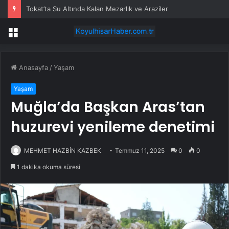
Tokat’ta Su Altında Kalan Mezarlık ve Araziler
Menü
Anasayfa
/
Yaşam
Yaşam
Muğla’da Başkan Aras’tan
huzurevi yenileme denetimi
MEHMET HAZBİN KAZBEK
Temmuz 11, 2025
0
0
1 dakika okuma süresi