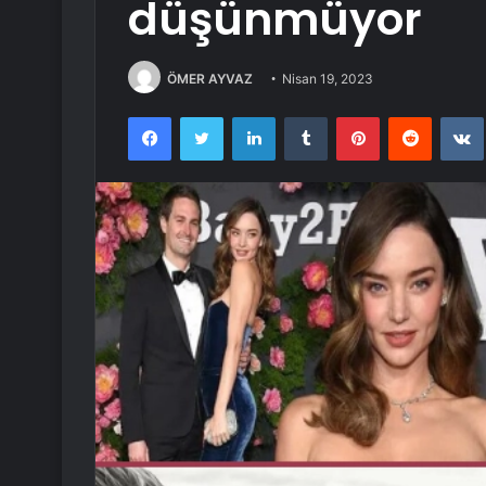
düşünmüyor
ÖMER AYVAZ
Nisan 19, 2023
Facebook
Twitter
LinkedIn
Tumblr
Pinterest
Reddit