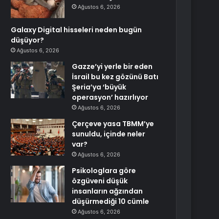
Ağustos 6, 2026
Galaxy Digital hisseleri neden bugün
düşüyor?
Ağustos 6, 2026
Gazze’yi yerle bir eden
İsrail bu kez gözünü Batı
Şeria’ya ‘büyük
operasyon’ hazırlıyor
Ağustos 6, 2026
Çerçeve yasa TBMM’ye
sunuldu, içinde neler
var?
Ağustos 6, 2026
Psikologlara göre
özgüveni düşük
insanların ağzından
düşürmediği 10 cümle
Ağustos 6, 2026