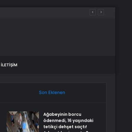
İLETIŞIM
Son Eklenen
Ağabeyinin borcu
ödenmedi, 16 yaşındaki
tetikçi dehşet saçtı!