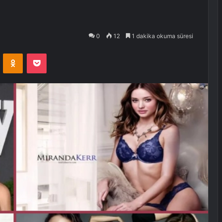
0
12
1 dakika okuma süresi
VKontakte
Odnoklassniki
Pocket