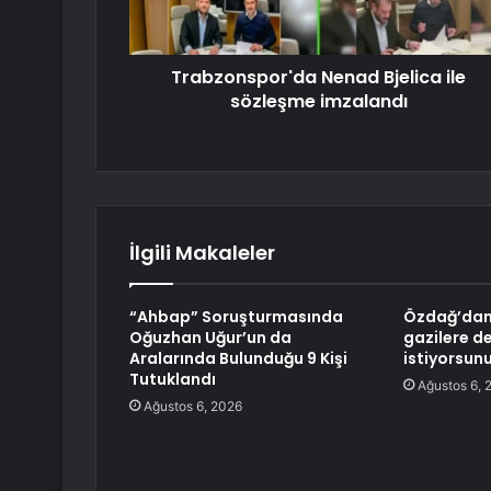
Trabzonspor'da Nenad Bjelica ile
sözleşme imzalandı
İlgili Makaleler
“Ahbap” Soruşturmasında
Özdağ’dan 
Oğuzhan Uğur’un da
gazilere de
Aralarında Bulunduğu 9 Kişi
istiyorsun
Tutuklandı
Ağustos 6, 
Ağustos 6, 2026