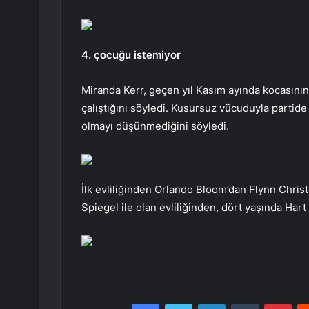
4. çocuğu istemiyor
Miranda Kerr, geçen yıl Kasım ayında kocasını
çalıştığını söyledi. Kusursuz vücuduyla partid
olmayı düşünmediğini söyledi.
İlk evliliğinden Orlando Bloom’dan Flynn Chris
Spiegel ile olan evliliğinden, dört yaşında Har
Facebook
Twitter
LinkedIn
Tumblr
Pint