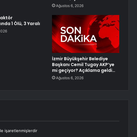
Ağustos 6, 2026
raktör
nda 1 Ölü, 3 Yaralı
2026
İzmir Büyükşehir Belediye
Başkanı Cemil Tugay AKP’ye
mi geçiyor? Açıklama geldi…
Ağustos 6, 2026
le işaretlenmişlerdir