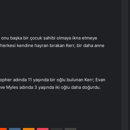
n onu başka bir çocuk sahibi olmaya ikna etmeye
e herkesi kendine hayran bırakan Kerr, bir daha anne
topher adında 11 yaşında bir oğlu bulunan Kerr; Evan
t ve Myles adında 3 yaşında iki oğlu daha doğurdu.
erest
Reddit
VKontakte
Odnoklassniki
Pocket
E-Posta ile paylaş
Yazdır