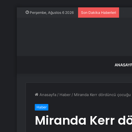
Edirn
Perşembe, Ağustos 6 2026
Son Dakika Haberleri
ANASAY
Anasayfa
/
Haber
/
Miranda Kerr dördüncü çocuğ
Haber
Miranda Kerr d