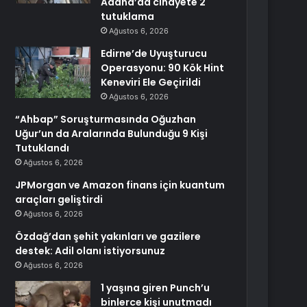
Adana’da cinayete 2
tutuklama
Ağustos 6, 2026
Edirne’de Uyuşturucu
Operasyonu: 90 Kök Hint
Keneviri Ele Geçirildi
Ağustos 6, 2026
“Ahbap” Soruşturmasında Oğuzhan
Uğur’un da Aralarında Bulunduğu 9 Kişi
Tutuklandı
Ağustos 6, 2026
JPMorgan ve Amazon finans için kuantum
araçları geliştirdi
Ağustos 6, 2026
Özdağ’dan şehit yakınları ve gazilere
destek: Adil olanı istiyorsunuz
Ağustos 6, 2026
1 yaşına giren Punch’u
binlerce kişi unutmadı