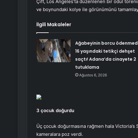
Çift, Los Angeles’ta düzenlenen bir ödül tören
ve boynundaki kolye ile görünümünü tamamlayan 
İlgili Makaleler
Ağabeyinin borcu ödenmedi
16 yaşındaki tetikçi dehşet
saçtı! Adana’da cinayete 2
tutuklama
Ağustos 6, 2026
3 çocuk doğurdu
Üç çocuk doğurmasına rağmen hala Victoria’s Se
kameralara poz verdi.