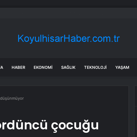
e’de Uyuşturucu Operasyonu: 90 Kök Hint Keneviri Ele Geçirildi
FA
HABER
EKONOMI
SAĞLIK
TEKNOLOJI
YAŞAM
u düşünmüyor
ördüncü çocuğu