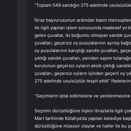
“Toplam 549 sandığın 275 adetinde usulsüzlük t
İtiraz başvurusunun ardından basın mensupların
ile ilgili yapılan işlem sonucunda maalesef yır
gelen çuvallar, iki boğumlu olmayan sandık çuva
çuvalları, geçersiz oy pusulalarının ayrılıp ba
oy pusulalarının karıştığı sandık çuvalları, geçe
çıktığı sandık çuvalları, yeniden sayım tutanağı
kurulunun geçersiz oyların eksik çıktığı sandık
çuvalları, geçersiz oyların içinden geçerli oy 
275 adetinde usulsüzlük tespit ettik” ifadelerini
“Seçimlerin iptal edilmesine ve yenilenmesine 
Seçimin dürüstlüğüne ilişkin itirazlarla ilgili çok
Mart tarihinde Kütahya’da yapılan belediye baş
dürüstlüğüne müessir olaylar ve haller ile bu şek