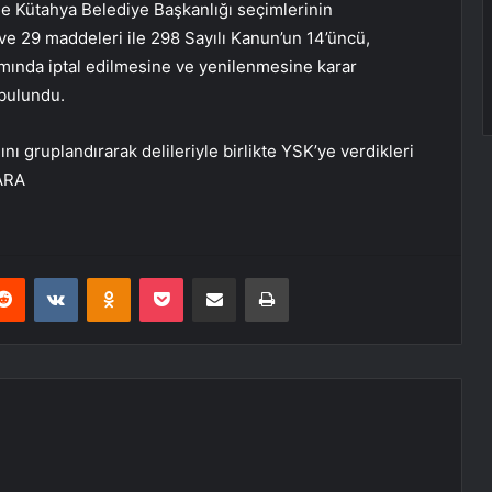
e Kütahya Belediye Başkanlığı seçimlerinin
ve 29 maddeleri ile 298 Sayılı Kanun’un 14’üncü,
amında iptal edilmesine ve yenilenmesine karar
 bulundu.
ını gruplandırarak delileriyle birlikte YSK’ye verdikleri
KARA
erest
Reddit
VKontakte
Odnoklassniki
Pocket
E-Posta ile paylaş
Yazdır