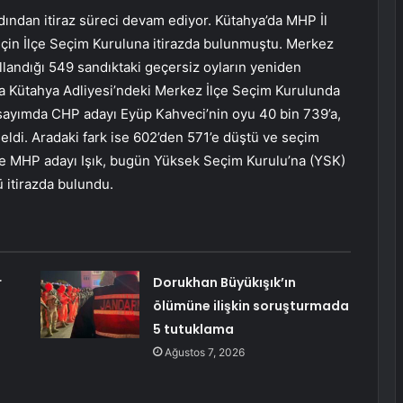
dından itiraz süreci devam ediyor. Kütahya’da MHP İl
 için İlçe Seçim Kuruluna itirazda bulunmuştu. Merkez
landığı 549 sandıktaki geçersiz oyların yeniden
da Kütahya Adliyesi’ndeki Merkez İlçe Seçim Kurulunda
 sayımda CHP adayı Eyüp Kahveci’nin oyu 40 bin 739’a,
eldi. Aradaki fark ise 602’den 571’e düştü ve seçim
ne MHP adayı Işık, bugün Yüksek Seçim Kurulu’na (YSK)
ü itirazda bulundu.
r
Dorukhan Büyükışık’ın
ölümüne ilişkin soruşturmada
5 tutuklama
Ağustos 7, 2026