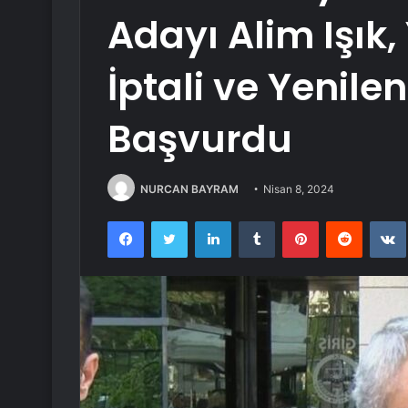
Adayı Alim Işık,
İptali ve Yenile
Başvurdu
NURCAN BAYRAM
Nisan 8, 2024
Facebook
Twitter
LinkedIn
Tumblr
Pinterest
Reddit