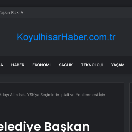
Taşkın Riski Artıyor
FA
HABER
EKONOMI
SAĞLIK
TEKNOLOJI
YAŞAM
yı Alim Işık, YSK’ya Seçimlerin İptali ve Yenilenmesi İçin
lediye Başkan