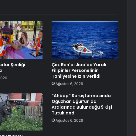
rlar Şenliği
Çin: Ren’ai Jiao’da Yaralı
a
Filipinler Personelinin
Tahliyesine İzin Verildi
2026
Ağustos 6, 2026
“Ahbap” Soruşturmasında
Oğuzhan Uğur’un da
Aralarında Bulunduğu 9 Kişi
Tutuklandı
Ağustos 6, 2026