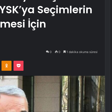
 YSK’ya Seçimlerin
nmesi İçin
0
0
1 dakika okuma süresi
VKontakte
Odnoklassniki
Pocket