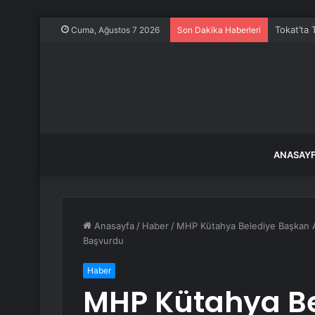
Tokat’ta 
Cuma, Ağustos 7 2026
Son Dakika Haberleri
ANASAY
Anasayfa
/
Haber
/
MHP Kütahya Belediye Başkan Ada
Başvurdu
Haber
MHP Kütahya Be