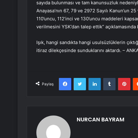
sayıda bulunması ve tam kanunsuzluk nedeniyl
Anayasa’nın 67, 79 ve 2972 Sayılı Kanun’un 25 
110’uncu, 112’inci ve 130’uncu maddeleri kaps
verilmesini YSK’dan talep ettik” açıklamasında
Işık, hangi sandıkta hangi usulsüzlüklerin çıktığ
itiraz dilekçesinde sunduklarını aktardı. – AN
Facebook
Twitter
LinkedIn
Tumblr
Pint
Paylaş
NURCAN BAYRAM