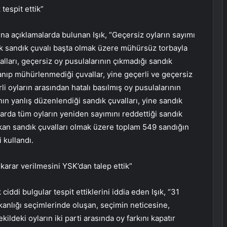
espit ettik”
a açıklamalarda bulunan Işık, “Geçersiz oyların sayımı
tık sandık çuvalı başta olmak üzere mühürsüz torbayla
lları, geçersiz oy pusulalarının çıkmadığı sandık
ğlanıp mühürlenmediği çuvallar, yine geçerli ve geçersiz
rli oyların arasından hatalı basılmış oy pusulalarının
nın yanlış düzenlendiği sandık çuvalları, yine sandık
larda tüm oyların yeniden sayımını reddettiği sandık
çıkan sandık çuvalları olmak üzere toplam 549 sandığın
 kullandı.
karar verilmesini YSK’dan talep ettik”
 ciddi bulgular tespit ettiklerini iddia eden Işık, “31
kanlığı seçimlerinde oluşan, seçimin neticesine,
ildeki oyların iki parti arasında oy farkını kapatır