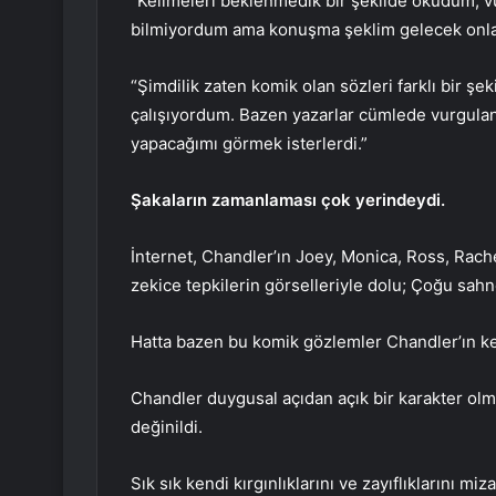
“Kelimeleri beklenmedik bir şekilde okudum, 
bilmiyordum ama konuşma şeklim gelecek onlarc
“Şimdilik zaten komik olan sözleri farklı bir ş
çalışıyordum. Bazen yazarlar cümlede vurgulan
yapacağımı görmek isterlerdi.”
Şakaların zamanlaması çok yerindeydi.
İnternet, Chandler’ın Joey, Monica, Ross, Rache
zekice tepkilerin görselleriyle dolu; Çoğu sah
Hatta bazen bu komik gözlemler Chandler’ın ken
Chandler duygusal açıdan açık bir karakter olma
değinildi.
Sık sık kendi kırgınlıklarını ve zayıflıklarını miza