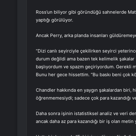
Ross’un biliyor gibi göründüğü sahnelerde Ma
yaptığı görülüyor.
Ancak Perry, arka planda insanları güldüremey
“Dizi canlı seyirciyle çekilirken seyirci yeterin
durum değildi ama bazen tek kelimelik şakala
başlıyordum ve spazm geçiriyordum. Gerekli mi
Bunu her gece hissettim. “Bu baskı beni çok köt
Chandler hakkında en yaygın şakalardan biri, 
öğrenmemesiydi; sadece çok para kazandığı ve b
Daha sonra işinin istatistiksel analiz ve veri
ancak daha az para kazandığı bir iş olan metin y