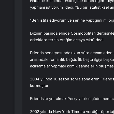
Hatta bir kısmında “Eski işime döneceğim” diyere
yapmanı istiyorum” dedi. “Bu bir istatistiksel an
“Ben istifa ediyorum ve sen ne yaptığımı mı ö
Dizinin başında elinde Cosmopolitan dergisiyle 
erkeklere tercih ettiğim ortaya çıktı” dedi.
Friends senaryosunda uzun süre devam eden ön
arasındaki romantik bağdı. İlk başta ilgiyi başk
açıklamalar yapması komik sahnelerin oluşmas
2004 yılında 10 sezon sonra sona eren Friends 
kurmuştur.
Friends’te yer almak Perry’yi bir ölçüde memnu
2002 yılında New York Times’a verdiği röporta