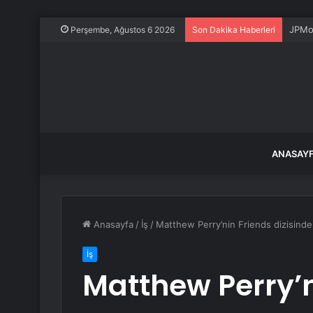
JPMor
Perşembe, Ağustos 6 2026
Son Dakika Haberleri
ANASAY
Anasayfa
/
İş
/
Matthew Perry’nin Friends dizisinde
İş
Matthew Perry’n