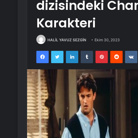
dizisindeki Cha
Karakteri
HALİL YAVUZ SEZGİN
Ekim 30, 2023
Facebook
Twitter
LinkedIn
Tumblr
Pinterest
Reddit