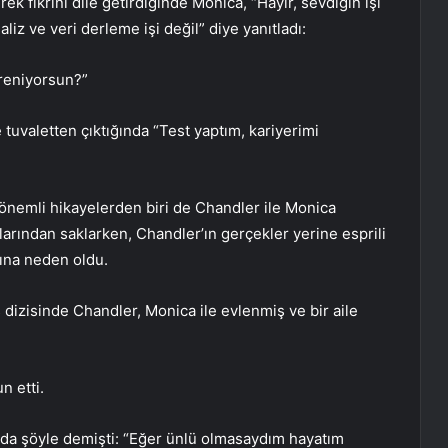
k fikrini dile getirdiğinde Monica, “Hayır, sevdiğin işi
aliz ve veri derleme işi değil” diye yanıtladı:
ğreniyorsun?”
tuvaletten çıktığında “Test yaptım, kariyerimi
emli hikayelerden biri de Chandler ile Monica
alarından saklarken, Chandler’ın gerçekler yerine esprili
ına neden oldu.
dizisinde Chandler, Monica ile evlenmiş ve bir aile
n etti.
jda şöyle demişti: “Eğer ünlü olmasaydım hayatım