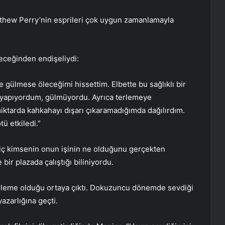
tthew Perry’nin esprileri çok uygun zamanlamayla
eceğinden endişeliydi:
ce gülmese öleceğimi hissettim. Elbette bu sağlıklı bir
r yapıyordum, gülmüyordu. Ayrıca terlemeye
ktarda kahkahayı dışarı çıkaramadığımda dağılırdım.
ü etkiledi.”
hiç kimsenin onun işinin ne olduğunu gerçekten
ir plazada çalıştığı biliniyordu.
 derleme olduğu ortaya çıktı. Dokuzuncu dönemde sevdiği
azarlığına geçti.