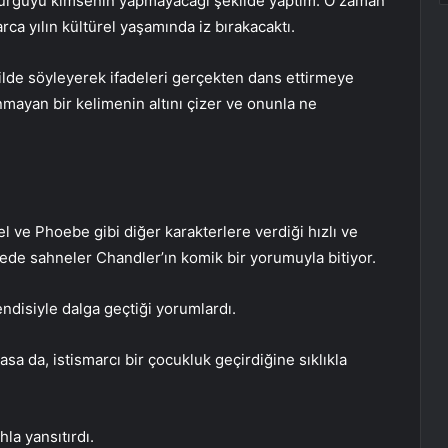
vurguyu kimsenin yapmayacağı şekilde yaptım. O zaman
a yılın kültürel yaşamında iz bırakacaktı.
ekilde söyleyerek ifadeleri gerçekten dans ettirmeye
mayan bir kelimenin altını çizer ve onunla ne
l ve Phoebe gibi diğer karakterlere verdiği hızlı ve
nede sahneler Chandler’ın komik bir yorumuyla bitiyor.
disiyle dalga geçtiği yorumlardı.
sa da, istismarcı bir çocukluk geçirdiğine sıklıkla
hla yansıtırdı.