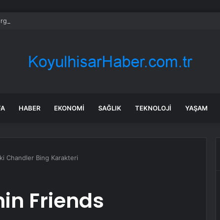
gan ve Amazon finans için kuantum araçları geliştirdi
FA
HABER
EKONOMI
SAĞLIK
TEKNOLOJI
YAŞAM
ki Chandler Bing Karakteri
in Friends