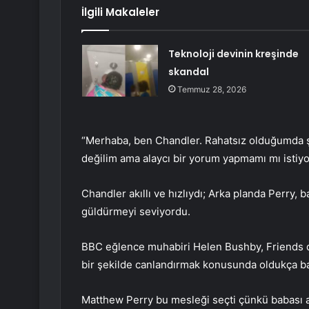
İlgili Makaleler
Teknoloji devinin kreşinde
skandal
Temmuz 28, 2026
“Merhaba, ben Chandler. Rahatsız olduğumda ş
değilim ama alaycı bir yorum yapmamı mı istiy
Chandler akıllı ve hızlıydı; Arka planda Perry,
güldürmeyi seviyordu.
BBC eğlence muhabiri Helen Bushby, Friends di
bir şekilde canlandırmak konusunda oldukça başa
Matthew Perry bu mesleği seçti çünkü babası a