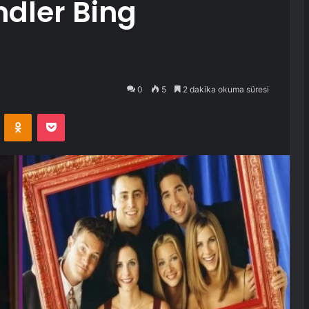
ndler Bing
0
5
2 dakika okuma süresi
VKontakte
Odnoklassniki
Pocket