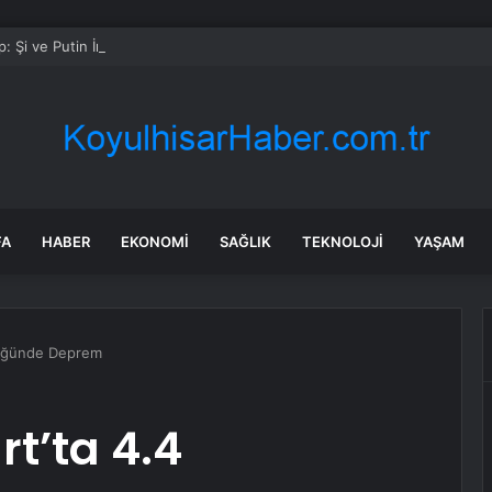
: Şi ve Putin İran’a silah satmayacaklarını söyledi
FA
HABER
EKONOMI
SAĞLIK
TEKNOLOJI
YAŞAM
klüğünde Deprem
rt’ta 4.4