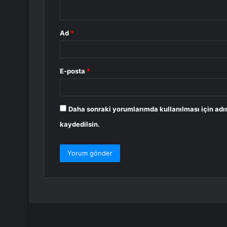
*
Ad
*
E-posta
*
Daha sonraki yorumlarımda kullanılması için adı
kaydedilsin.