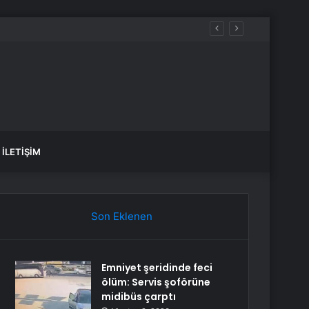
İLETIŞIM
Son Eklenen
Emniyet şeridinde feci
ölüm: Servis şoförüne
midibüs çarptı