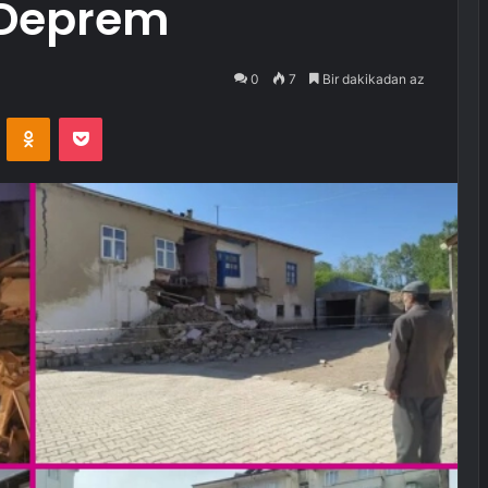
 Deprem
0
7
Bir dakikadan az
VKontakte
Odnoklassniki
Pocket