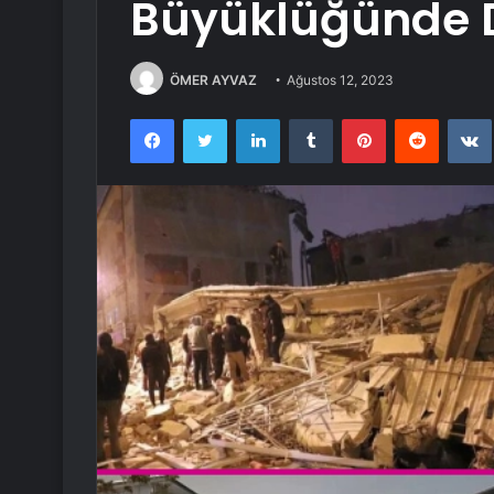
Büyüklüğünde
ÖMER AYVAZ
Ağustos 12, 2023
Facebook
Twitter
LinkedIn
Tumblr
Pinterest
Reddit