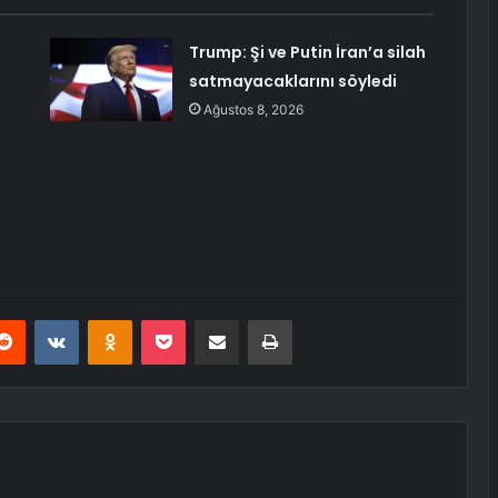
:
Trump: Şi ve Putin İran’a silah
satmayacaklarını söyledi
Ağustos 8, 2026
erest
Reddit
VKontakte
Odnoklassniki
Pocket
E-Posta ile paylaş
Yazdır