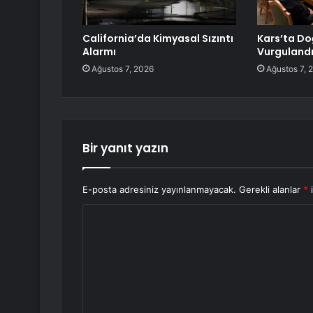
California’da Kimyasal Sızıntı
Kars’ta Do
Alarmı
Vurguland
Ağustos 7, 2026
Ağustos 7, 
Bir yanıt yazın
E-posta adresiniz yayınlanmayacak.
Gerekli alanlar
*
i
Y
o
r
u
m