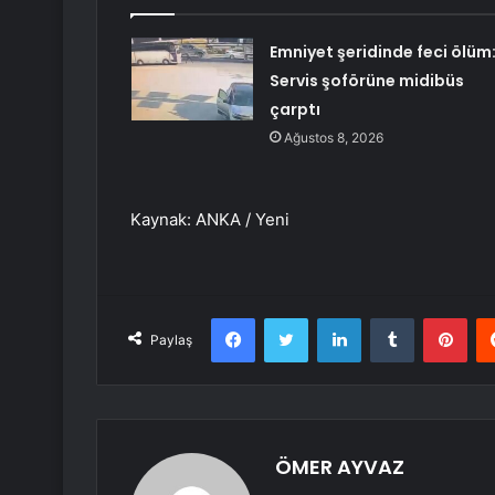
Emniyet şeridinde feci ölüm
Servis şoförüne midibüs
çarptı
Ağustos 8, 2026
Kaynak: ANKA / Yeni
Facebook
Twitter
LinkedIn
Tumblr
Pint
Paylaş
ÖMER AYVAZ