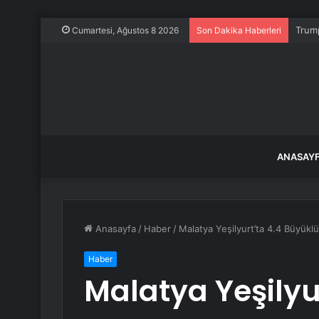
Trump
Cumartesi, Ağustos 8 2026
Son Dakika Haberleri
ANASAY
Anasayfa
/
Haber
/
Malatya Yeşilyurt’ta 4.4 Büyü
Haber
Malatya Yeşilyu