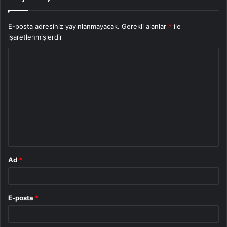
E-posta adresiniz yayınlanmayacak.
Gerekli alanlar
*
ile
işaretlenmişlerdir
Y
o
r
u
m
*
Ad
*
E-posta
*