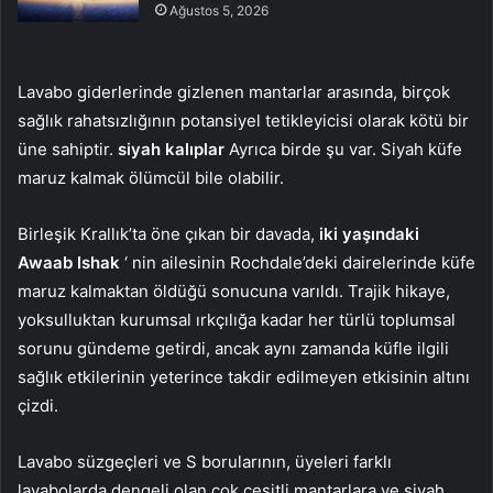
Ağustos 5, 2026
Lavabo giderlerinde gizlenen mantarlar arasında, birçok
sağlık rahatsızlığının potansiyel tetikleyicisi olarak kötü bir
üne sahiptir.
siyah kalıplar
Ayrıca birde şu var. Siyah küfe
maruz kalmak ölümcül bile olabilir.
Birleşik Krallık’ta öne çıkan bir davada,
iki yaşındaki
Awaab Ishak
‘ nin ailesinin Rochdale’deki dairelerinde küfe
maruz kalmaktan öldüğü sonucuna varıldı. Trajik hikaye,
yoksulluktan kurumsal ırkçılığa kadar her türlü toplumsal
sorunu gündeme getirdi, ancak aynı zamanda küfle ilgili
sağlık etkilerinin yeterince takdir edilmeyen etkisinin altını
çizdi.
Lavabo süzgeçleri ve S borularının, üyeleri farklı
lavabolarda dengeli olan çok çeşitli mantarlara ve siyah