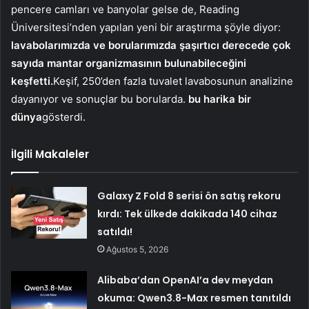
pencere camları ve banyolar gelse de, Reading
Üniversitesi’nden yapılan yeni bir araştırma şöyle diyor:
lavabolarımızda ve borularımızda şaşırtıcı derecede çok
sayıda mantar organizmasının bulunabileceğini
keşfetti.
Keşif, 250’den fazla tuvalet lavabosunun analizine
dayanıyor ve sonuçlar bu borularda.
bu harika bir
dünya
gösterdi.
İlgili Makaleler
Galaxy Z Fold 8 serisi ön satış rekoru
kırdı: Tek ülkede dakikada 140 cihaz
satıldı!
Ağustos 5, 2026
Alibaba’dan OpenAI’a dev meydan
okuma: Qwen3.8-Max resmen tanıtıldı