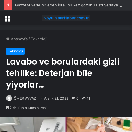
Gazze’yi yerle bir eden İsrail bu kez gözünü Batı Şeria’ya ‘büyük operasyon’ hazırlıyor
Menü
Anasayfa
/
Teknoloji
Teknoloji
Lavabo ve borulardaki gizli
tehlike: Deterjan bile
yiyorlar…
ÖMER AYVAZ
Aralık 21, 2022
0
11
2 dakika okuma süresi