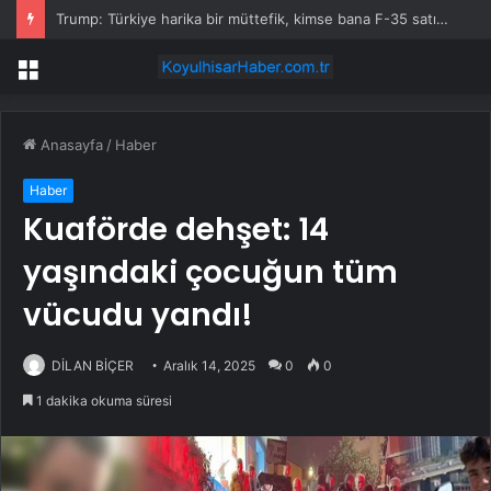
Trump: Türkiye harika bir müttefik, kimse bana F-35 satışı için ne yapmam gerektiğini söyleyemez
Menü
Anasayfa
/
Haber
Haber
Kuaförde dehşet: 14
yaşındaki çocuğun tüm
vücudu yandı!
DİLAN BİÇER
Aralık 14, 2025
0
0
1 dakika okuma süresi