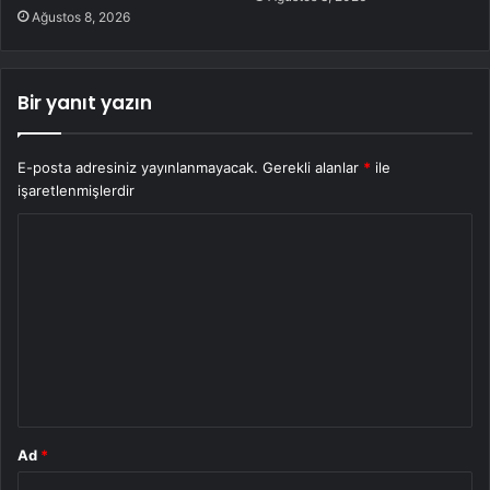
Ağustos 8, 2026
Bir yanıt yazın
E-posta adresiniz yayınlanmayacak.
Gerekli alanlar
*
ile
işaretlenmişlerdir
Y
o
r
u
m
*
Ad
*