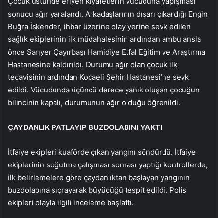
Çocuk üstünde eriyen kıyafetlerin vücuduna yapışması
sonucu ağır yaralandı. Arkadaşlarının dışarı çıkardığı Engin
Buğra İskender, ihbar üzerine olay yerine sevk edilen
sağlık ekiplerinin ilk müdahalesinin ardından ambulansla
önce Sarıyer Çayırbaşı Hamidiye Etfal Eğitim ve Araştırma
Hastanesine kaldırıldı. Durumu ağır olan çocuk ilk
tedavisinin ardından Kocaeli Şehir Hastanesi’ne sevk
edildi. Vücudunda üçüncü derece yanık oluşan çocuğun
bilincinin kapalı, durumunun ağır olduğu öğrenildi.
ÇAYDANLIK PATLAYIP BUZDOLABINI YAKTI
İtfaiye ekipleri kuaförde çıkan yangını söndürdü. İtfaiye
ekiplerinin soğutma çalışması sonrası yaptığı kontrollerde,
ilk belirlemelere göre çaydanlıktan başlayan yangının
buzdolabına sıçrayarak büyüdüğü tespit edildi. Polis
ekipleri olayla ilgili inceleme başlattı.