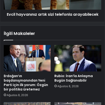
Evcil hayvanınız artık sizi telefonla arayabilecek
İlgili Makaleler
Erdoğan’ın
Rubio: İran’la Anlaşma
başdanışmanından Yeni
Bugün Sağlanabilir
Parti için ilk yorum: Özgün
Ağustos 8, 2026
bir politika üretemez
Ağustos 8, 2026