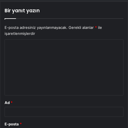
Bir yanıt yazın
E-posta adresiniz yayınlanmayacak.
Gerekli alanlar
*
ile
işaretlenmişlerdir
Y
o
r
u
m
*
Ad
*
E-posta
*