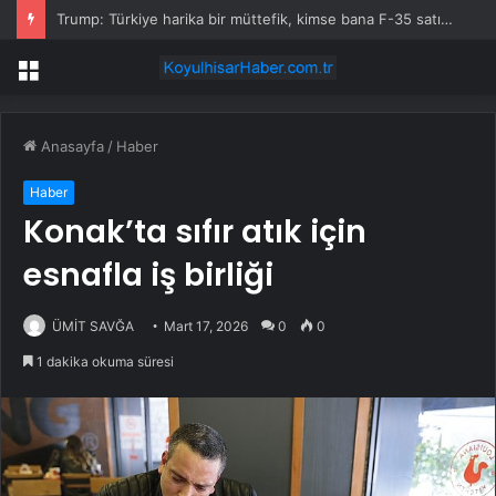
Trump: Türkiye harika bir müttefik, kimse bana F-35 satışı için ne yapmam gerektiğini söyleyemez
Menü
Anasayfa
/
Haber
Haber
Konak’ta sıfır atık için
esnafla iş birliği
ÜMİT SAVĞA
Mart 17, 2026
0
0
1 dakika okuma süresi