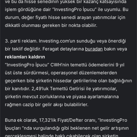
ve bu da hisse senedinin yüksek bir kazanç katsayısında
işlem gördüğüne dair “InvestingPro İpucu” ile uyumlu. Bu
durum, değer fiyatlı hisse senedi arayan yatırımcılar için
dikkatli olunması gereken bir nokta olabilir.
3. parti reklam. Investing.com’un sunduğu veya önerdiği
bir teklif değildir. Feragat detaylarına
buradan
bakın veya
reklamları kaldırın
“InvestingPro İpucu” CWH’nin temettü ödemelerini 9 yıl
üst üste sürdürmesi, operasyonel düzenlemelerden
geçerken bile şirketin hissedar getirilerine olan bağlılığının
bir kanıtıdır. 2,49’luk Temettü Getirisi ile yatırımcılar,
şirketin mevcut zorluklarına ve piyasa ayarlamalarına
rağmen cazip bir gelir akışı bulabilirler.
Buna ek olarak, 17,32’lik Fiyat/Defter oranı, “InvestingPro
İpuçları “nda vurgulandığı gibi beklenen net gelir artışının
gerçekleşmesi halinde haklı çıkabilecek olan şirketin