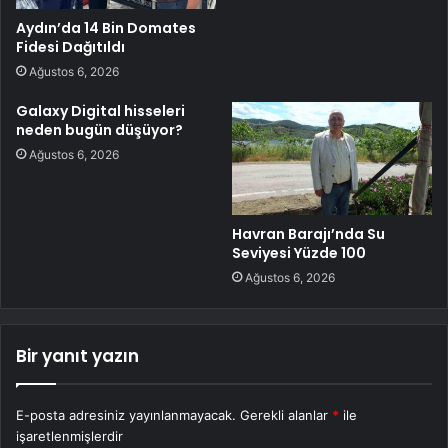
Aydın’da 14 Bin Domates
Fidesi Dağıtıldı
Ağustos 6, 2026
Galaxy Digital hisseleri
neden bugün düşüyor?
Ağustos 6, 2026
Havran Barajı’nda Su
Seviyesi Yüzde 100
Ağustos 6, 2026
Bir yanıt yazın
E-posta adresiniz yayınlanmayacak.
Gerekli alanlar
*
ile
işaretlenmişlerdir