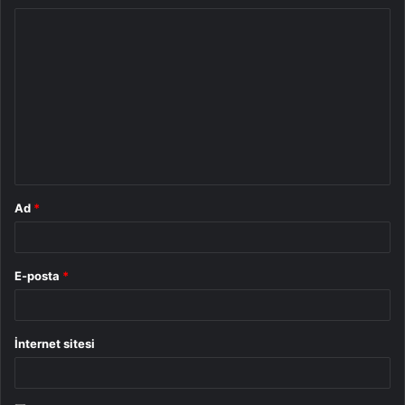
Y
o
r
u
m
*
Ad
*
E-posta
*
İnternet sitesi