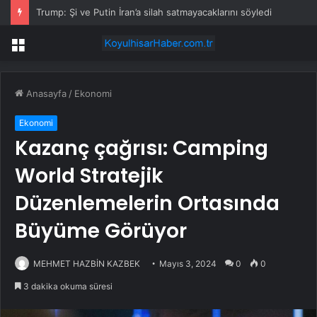
Trump: Şi ve Putin İran’a silah satmayacaklarını söyledi
Menü
Anasayfa
/
Ekonomi
Ekonomi
Kazanç çağrısı: Camping
World Stratejik
Düzenlemelerin Ortasında
Büyüme Görüyor
MEHMET HAZBİN KAZBEK
Mayıs 3, 2024
0
0
3 dakika okuma süresi