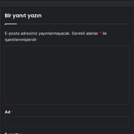
Bir yanıt yazın
E-posta adresiniz yayınlanmayacak.
Gerekli alanlar
*
ile
işaretlenmişlerdir
Y
o
r
u
m
*
Ad
*