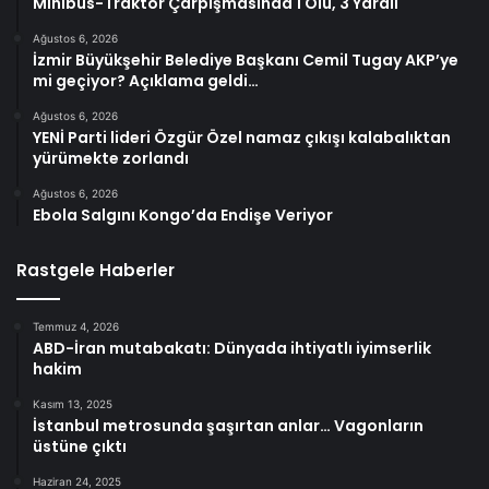
Minibüs-Traktör Çarpışmasında 1 Ölü, 3 Yaralı
Ağustos 6, 2026
İzmir Büyükşehir Belediye Başkanı Cemil Tugay AKP’ye
mi geçiyor? Açıklama geldi…
Ağustos 6, 2026
YENİ Parti lideri Özgür Özel namaz çıkışı kalabalıktan
yürümekte zorlandı
Ağustos 6, 2026
Ebola Salgını Kongo’da Endişe Veriyor
Rastgele Haberler
Temmuz 4, 2026
ABD-İran mutabakatı: Dünyada ihtiyatlı iyimserlik
hakim
Kasım 13, 2025
İstanbul metrosunda şaşırtan anlar… Vagonların
üstüne çıktı
Haziran 24, 2025