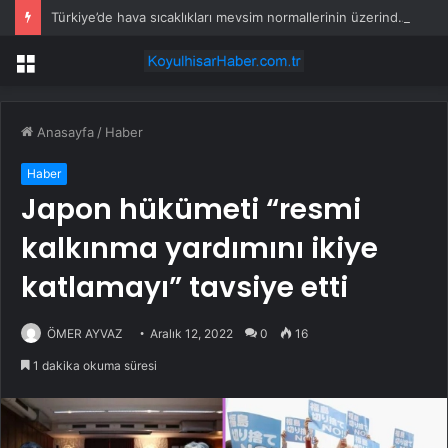
Türkiye’de hava sıcaklıkları mevsim normallerinin üzerinde seyredecek
Menü
Anasayfa
/
Haber
Haber
Japon hükümeti “resmi
kalkınma yardımını ikiye
katlamayı” tavsiye etti
ÖMER AYVAZ
Aralık 12, 2022
0
16
1 dakika okuma süresi