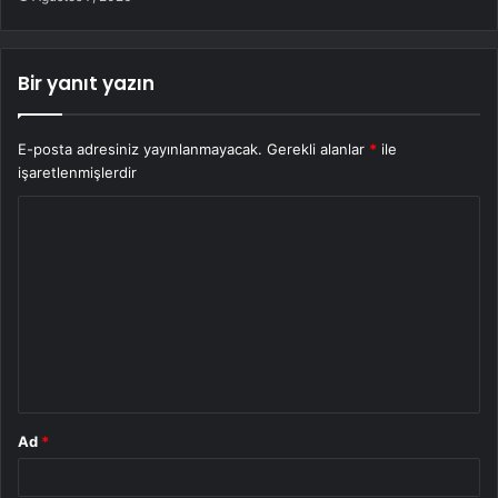
Bir yanıt yazın
E-posta adresiniz yayınlanmayacak.
Gerekli alanlar
*
ile
işaretlenmişlerdir
Y
o
r
u
m
*
Ad
*