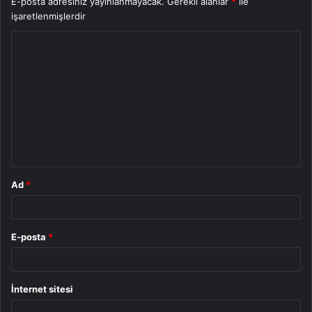
E-posta adresiniz yayınlanmayacak.
Gerekli alanlar
*
ile
işaretlenmişlerdir
Y
o
r
u
m
*
Ad
*
E-posta
*
İnternet sitesi