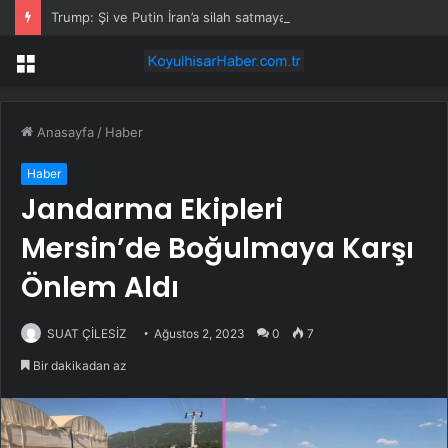
Trump: Şi ve Putin İran’a silah satmayacaklarını söyledi
Menü
Anasayfa
/
Haber
Haber
Jandarma Ekipleri
Mersin’de Boğulmaya Karşı
Önlem Aldı
SUAT ÇİLESİZ
Ağustos 2, 2023
0
7
Bir dakikadan az