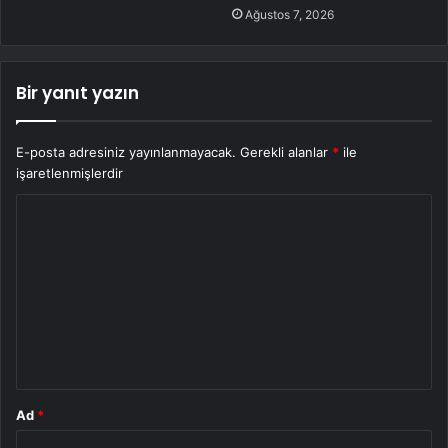
Ağustos 7, 2026
Bir yanıt yazın
E-posta adresiniz yayınlanmayacak.
Gerekli alanlar
*
ile
işaretlenmişlerdir
Y
o
r
u
m
*
Ad
*