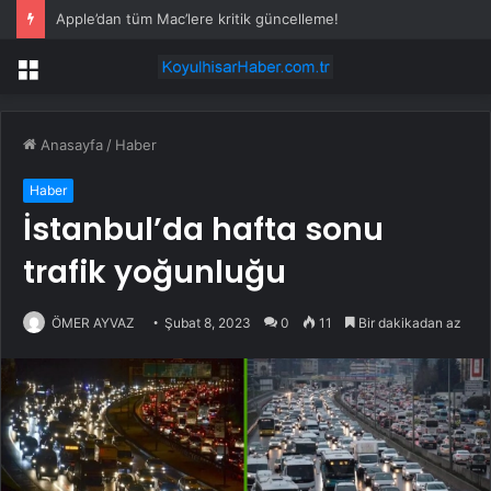
Apple’dan tüm Mac’lere kritik güncelleme!
Menü
Anasayfa
/
Haber
Haber
İstanbul’da hafta sonu
trafik yoğunluğu
ÖMER AYVAZ
Şubat 8, 2023
0
11
Bir dakikadan az