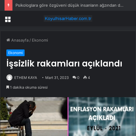
Psikologlara göre özgüveni düşük insanların ağzından düşürmediği 10 cümle
Menü
Anasayfa
/
Ekonomi
Ekonomi
İşsizlik rakamları açıklandı
ETHEM KAYA
Mart 31, 2023
0
4
1 dakika okuma süresi