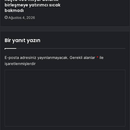
birleşmeye yatırımcı sıcak
bakmadı
Ağustos 4, 2026
Bir yanıt yazın
E-posta adresiniz yayınlanmayacak.
Gerekli alanlar
*
ile
işaretlenmişlerdir
Y
o
r
u
m
*