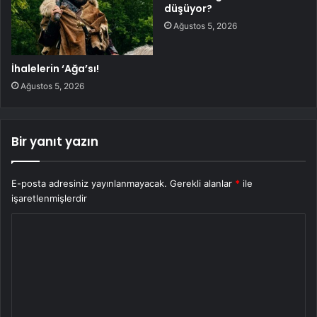
düşüyor?
Ağustos 5, 2026
İhalelerin ‘Ağa’sı!
Ağustos 5, 2026
Bir yanıt yazın
E-posta adresiniz yayınlanmayacak.
Gerekli alanlar
*
ile
işaretlenmişlerdir
Y
o
r
u
m