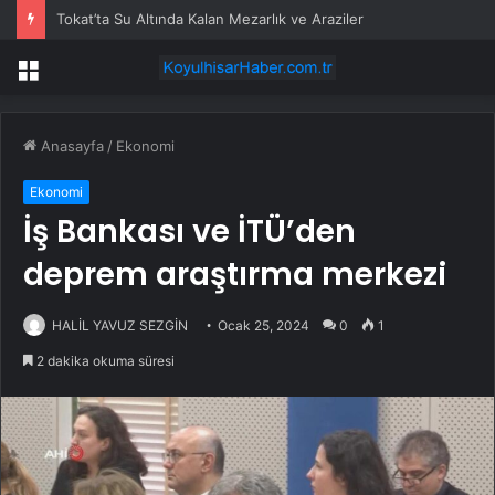
Tokat’ta Su Altında Kalan Mezarlık ve Araziler
Menü
Anasayfa
/
Ekonomi
Ekonomi
İş Bankası ve İTÜ’den
deprem araştırma merkezi
HALİL YAVUZ SEZGİN
Ocak 25, 2024
0
1
2 dakika okuma süresi