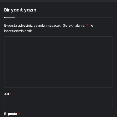
Bir yanıt yazın
E-posta adresiniz yayınlanmayacak.
Gerekli alanlar
*
ile
işaretlenmişlerdir
Y
o
r
u
m
*
Ad
*
E-posta
*