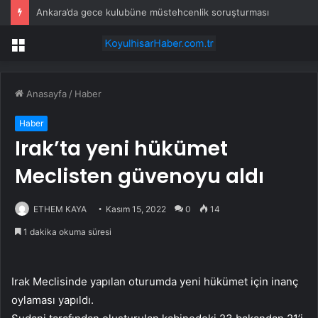
Ankara’da gece kulubüne müstehcenlik soruşturması
Menü
Anasayfa
/
Haber
Haber
Irak’ta yeni hükümet
Meclisten güvenoyu aldı
ETHEM KAYA
Kasım 15, 2022
0
14
1 dakika okuma süresi
Irak Meclisinde yapılan oturumda yeni hükümet için inanç
oylaması yapıldı.