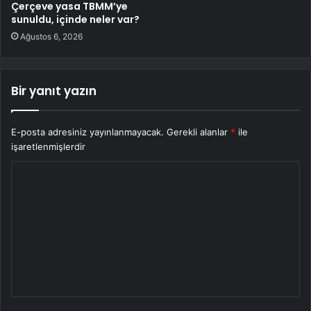
Çerçeve yasa TBMM’ye
sunuldu, içinde neler var?
Ağustos 6, 2026
Bir yanıt yazın
E-posta adresiniz yayınlanmayacak.
Gerekli alanlar
*
ile
işaretlenmişlerdir
Y
o
r
u
m
*