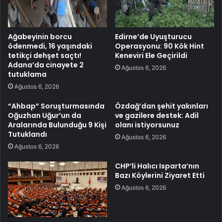
Ağabeyinin borcu
Edirne’de Uyuşturucu
ödenmedi, 16 yaşındaki
Operasyonu: 90 Kök Hint
tetikçi dehşet saçtı!
Keneviri Ele Geçirildi
Adana’da cinayete 2
Ağustos 6, 2026
tutuklama
Ağustos 6, 2026
“Ahbap” Soruşturmasında
Özdağ’dan şehit yakınları
Oğuzhan Uğur’un da
ve gazilere destek: Adil
Aralarında Bulunduğu 9 Kişi
olanı istiyorsunuz
Tutuklandı
Ağustos 6, 2026
Ağustos 6, 2026
CHP’li Halıcı Isparta’nın
Bazı Köylerini Ziyaret Etti
Ağustos 6, 2026