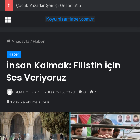
Çocuk Yazarlar Şenliği Gelibolu’da
Menü
Anasayfa
/
Haber
Haber
İnsan Kalmak: Filistin İçin
Ses Veriyoruz
SUAT ÇİLESİZ
Kasım 15, 2023
0
4
1 dakika okuma süresi