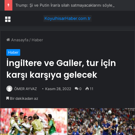
Trump: Şi ve Putin İran’a silah satmayacaklarını söyledi
Menü
Anasayfa
/
Haber
Haber
İngiltere ve Galler, tur için
karşı karşıya gelecek
ÖMER AYVAZ
Kasım 28, 2022
0
11
Bir dakikadan az