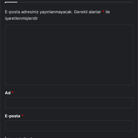
E-posta adresiniz yayınlanmayacak.
Gerekli alanlar
*
ile
işaretlenmişlerdir
Y
o
r
u
m
*
Ad
*
E-posta
*