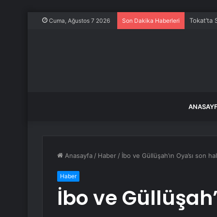
Tokat’ta 
Cuma, Ağustos 7 2026
Son Dakika Haberleri
ANASAY
Anasayfa
/
Haber
/
İbo ve Güllüşah’ın Oya’sı son h
Haber
İbo ve Güllüşah’