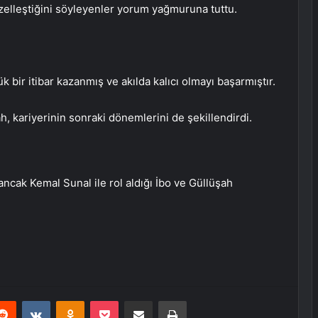
zelleştiğini söyleyenler yorum yağmuruna tuttu.
 bir itibar kazanmış ve akılda kalıcı olmayı başarmıştır.
ah, kariyerinin sonraki dönemlerini de şekillendirdi.
ancak Kemal Sunal ile rol aldığı İbo ve Güllüşah
erest
Reddit
VKontakte
Odnoklassniki
Pocket
E-Posta ile paylaş
Yazdır