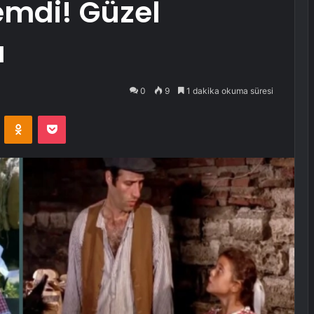
emdi! Güzel
ı
0
9
1 dakika okuma süresi
VKontakte
Odnoklassniki
Pocket