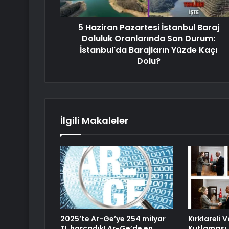
5 Haziran Pazartesi İstanbul Baraj
Doluluk Oranlarında Son Durum:
İstanbul'da Barajların Yüzde Kaçı
Dolu?
İlgili Makaleler
2025’te Ar-Ge’ye 254 milyar
Kırklareli 
TL harcadık! Ar-Ge’de en
Kutlaması