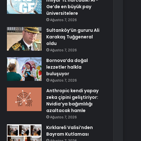
milyar TL harcadık! Ar-
Ge’de en büyük pay
üniversitelere
Ağustos 7, 2026
Sultanköy’ün gururu Ali
Karakaş Tuğgeneral
oldu
Ağustos 7, 2026
Bornova’da doğal
lezzetler halkla
buluşuyor
Ağustos 7, 2026
Anthropic kendi yapay
zeka çipini geliştiriyor:
Nvidia’ya bağımlılığı
azaltacak hamle
Ağustos 7, 2026
Kırklareli Valisi’nden
Bayram Kutlaması
Ağustos 7, 2026