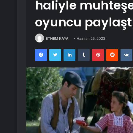
haliyle muhteş
oyuncu paylaşt
ETHEM KAYA
Haziran 25, 2023
Facebook
Twitter
LinkedIn
Tumblr
Pinterest
Reddit