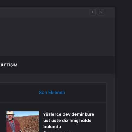
İLETIŞIM
Son Eklenen
Yüzlerce dev demir küre
üst üste dizilmiş halde
bulundu