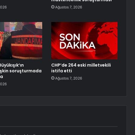
2026
Ağustos 7, 2026
üyükışık’ın
CHP’de 264 eski milletvekili
işkin soruşturmada
istifa etti
ma
Ağustos 7, 2026
2026