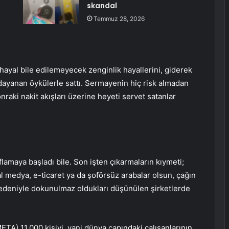
skandal
Temmuz 28, 2026
k hayal bile edilemeyecek zenginlik hayallerini, giderek
ayanan öykülerle sattı. Sermayenin hiç risk almadan
nraki nakit akışları üzerine heyeti servet satanlar
flamaya başladı bile. Son işten çıkarmaların kıymeti;
al medya, e-ticaret ya da şoförsüz arabalar olsun, çağın
edeniyle dokunulmaz oldukları düşünülen şirketlerde
META
) 11.000 kişiyi, yani dünya çapındaki çalışanlarının