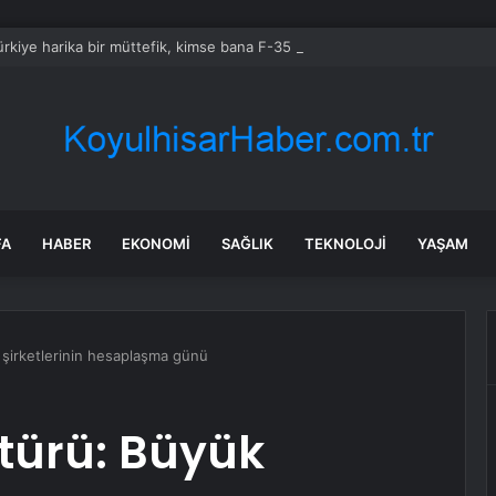
rkiye harika bir müttefik, kimse bana F-35 satışı için ne yapmam gerekt
FA
HABER
EKONOMI
SAĞLIK
TEKNOLOJI
YAŞAM
i şirketlerinin hesaplaşma günü
türü: Büyük