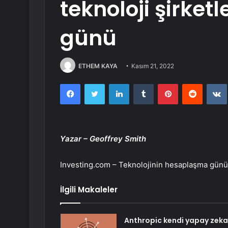
teknoloji şirke
günü
ETHEM KAYA
Kasım 21, 2022
Facebook
Twitter
LinkedIn
Tumblr
Pinterest
Reddit
Yazar – Geoffrey Smith
Investing.com – Teknolojinin hesaplaşma günü 
İlgili Makaleler
Anthropic kendi yapay zeka