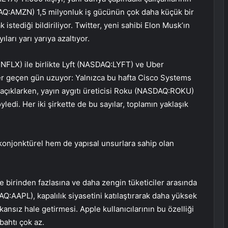
AQ:
AMZN
) 1,5 milyonluk iş gücünün çok daha küçük bir
istediği bildiriliyor. Twitter, yeni sahibi Elon Musk’ın
ıları yarı yarıya azaltıyor.
:
NFLX
) ile birlikte
Lyft
(NASDAQ:
LYFT
) ve Uber
e her geçen gün uzuyor: Yalnızca bu hafta Cisco Systems
 açıklarken, yayın aygıtı üreticisi
Roku
(NASDAQ:
ROKU
)
edi. Her iki şirkette de bu sayılar, toplamın yaklaşık
onjonktürel hem de yapısal unsurlara sahip olan
e birinden fazlasına ve daha zengin tüketiciler arasında
AQ:
AAPL
), kapalılık siyasetini katılaştırarak daha yüksek
ansız hale getirmesi. Apple kullanıcılarının bu özelliği
bahtı çok az.