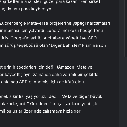
e şirketlerin ana işleri güzel para kazanırken şirket
avuç dolusu para kaybediyor.
 Zuckerberg’e Metaverse projelerine yaptığı harcamaları
 sınırlaması için yalvardı. Londra merkezli hedge fonu
tiriyi Google’ın sahibi Alphabet’e yöneltti ve CEO
m sürüş teşebbüsü olan “Diğer Bahisler” kısmına son
tlerin hissedarları için değil (Amazon, Meta ve
r kaybetti) aynı zamanda daha verimli bir şekilde
l anlamda ABD ekonomisi için de kötü oldu.
enek sıkıntısı yaşıyoruz.” dedi. “Meta ve diğer büyük
çok zorlaştırdı.” Gerstner, “bu çalışanların yeni işler
mli buluşlar üzerinde çalışmaya hızla geri