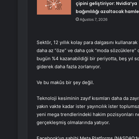
çipini geliştiriyor: Nvidia’ya
bağımlılığı azaltacak hamle
Ağustos 7, 2026
Sektör, 12 yıllık kolay para dalgasını kullanara
daha az “öze” ve daha çok “moda sözcüklere” d
bugün %4 kazanabildiği bir periyotta, beş yıl so
giderek daha fazla zorlanıyor.
Ve bu makûs bir şey değil.
Teknoloji kesiminin zayıf kısımları daha da zayı
yakın vakte kadar ister yayıncılık ister toplums
yeni mega trendlerindeki hakim pozisyonları n
gerçekleşmiş olmalarında yatıyor.
Facebook’un sahibi Meta Platforms (NASDAQ: