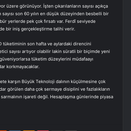
or üzere görünüyor. İşten çıkarılanların sayısı açıkça
 sayısı son 60 yılın en düşük düzeyinden besbelli bir
öbür yerlerde pek çok fırsatı var. Ferdî seviyede
 bir iniş gerçekleştirme talihi verir.
 tüketiminin
son hafta ve aylardaki direncini
tici sayısı artıyor olabilir lakin süratli bir biçimde yeni
güveniyorlarsa tüketim düzeylerini müdafaayı
dar korkmayacaklar.
lfete karşın Büyük Teknoloji dalının küçülmesine çok
r görülen daha çok sermaye disiplini ve fazlalıkların
ş sarmalının işareti değil. Hesaplaşma günlerinde piyasa
erest
Reddit
VKontakte
Odnoklassniki
Pocket
E-Posta ile paylaş
Yazdır