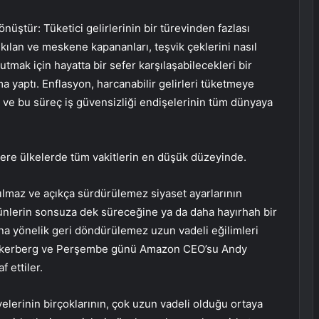
üştür: Tüketici gelirlerinin bir türevinden fazlası
ıkılan ve meskene kapananları, teşvik çeklerini nasıl
tmak için hayatta bir sefer karşılaşabilecekleri bir
a yaptı. Enflasyon, harcanabilir gelirleri tüketmeye
ı ve bu süreç iş güvensizliği endişelerinin tüm dünyaya
ere ülkelerde tüm vakitlerin en düşük düzeyinde.
nılmaz ve açıkça sürdürülemez siyaset ayarlarının
 günlerin sonsuza dek süreceğine ya da daha hayırhah bir
na yönelik geri döndürülemez uzun vadeli eğilimleri
Zuckerberg ve Perşembe günü Amazon CEO’su Andy
f ettiler.
lerinin birçoklarının, çok uzun vadeli olduğu ortaya