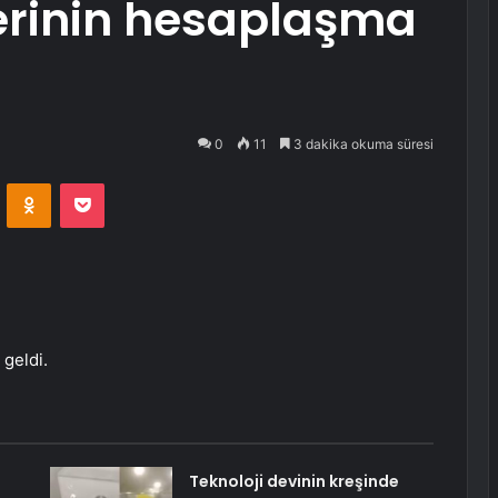
tlerinin hesaplaşma
0
11
3 dakika okuma süresi
VKontakte
Odnoklassniki
Pocket
geldi.
Teknoloji devinin kreşinde