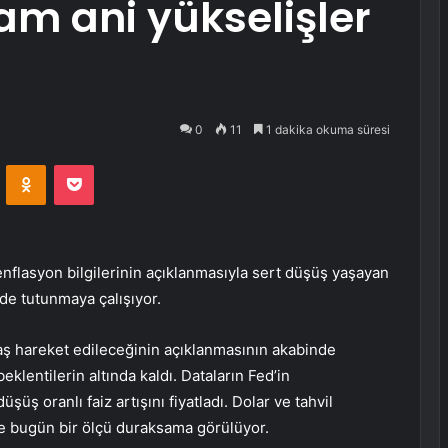
am ani yükselişler
0
11
1 dakika okuma süresi
VKontakte
Odnoklassniki
Pocket
enflasyon bilgilerinin açıklanmasıyla sert düşüş yaşayan
de tutunmaya çalışıyor.
aş hareket edileceğinin açıklanmasının akabinde
eklentilerin altında kaldı. Dataların Fed’in
 düşüş oranlı
faiz
artışını fiyatladı.
Dolar
ve
tahvil
ve bugün bir ölçü duraksama görülüyor.