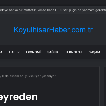
rkiye harika bir müttefik, kimse bana F-35 satışı için ne yapmam gerekt
FA
HABER
EKONOMI
SAĞLIK
TEKNOLOJI
YAŞAM
TL’de akşam ani yükselişler yaşanıyor
eyreden