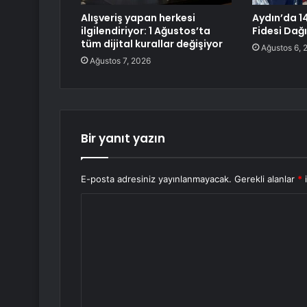
Alışveriş yapan herkesi
Aydın’da 1
ilgilendiriyor: 1 Ağustos’ta
Fidesi Dağı
tüm dijital kurallar değişiyor
Ağustos 6, 
Ağustos 7, 2026
Bir yanıt yazın
E-posta adresiniz yayınlanmayacak.
Gerekli alanlar
*
i
Y
o
r
u
m
*