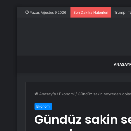
Trump: Tü
Pazar, Ağustos 9 2026
Son Dakika Haberleri
ANASAY
Anasayfa
/
Ekonomi
/
Gündüz sakin seyreden dolar/
Ekonomi
Gündüz sakin s