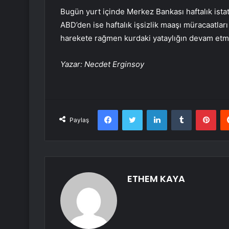
Bugün yurt içinde Merkez Bankası haftalık istat
ABD’den ise
haftalık
işsizlik maaşı müracaatlar
harekete rağmen kurdaki yataylığın devam etm
Yazar: Necdet Erginsoy
Facebook
Twitter
LinkedIn
Tumblr
Pint
Paylaş
ETHEM KAYA