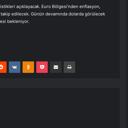
istikleri açıklayacak. Euro Bölgesi’nden
enflasyon
,
ı takip edilecek. Günün devamında dolarda görülecek
esi bekleniyor.
erest
Reddit
VKontakte
Odnoklassniki
Pocket
E-Posta ile paylaş
Yazdır