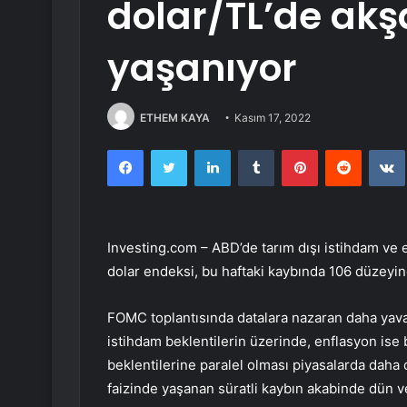
dolar/TL’de akş
yaşanıyor
ETHEM KAYA
Kasım 17, 2022
Facebook
Twitter
LinkedIn
Tumblr
Pinterest
Reddit
Investing.com – ABD’de tarım dışı istihdam ve 
dolar endeksi
, bu haftaki kaybında 106 düzeyin
FOMC
toplantısında datalara nazaran daha yav
istihdam
beklentilerin üzerinde,
enflasyon
ise b
beklentilerine paralel olması piyasalarda daha
faizinde yaşanan süratli kaybın akabinde dün 