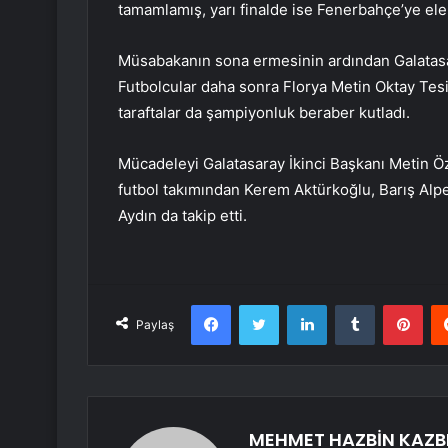
tamamlamış, yarı finalde ise Fenerbahçe’ye ele
Müsabakanın sona ermesinin ardından Galatasara
Futbolcular daha sonra Florya Metin Oktay Tesis
taraftalar da şampiyonluk beraber kutladı.
Mücadeleyi Galatasaray İkinci Başkanı Metin Öz
futbol takımından Kerem Aktürkoğlu, Barış Al
Aydın da takip etti.
Facebook
Twitter
LinkedIn
Tumblr
Pint
Paylaş
MEHMET HAZBİN KAZB