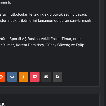
nmişti.
ylı futbolcular ile teknik ekip büyük sevinç yaşadı.
leri’ndeki tribünlerini tamamen dolduran sarı-kırmızılı
türk, Sportif AŞ Başkan Vekili Erden Timur, erkek
per Yılmaz, Kerem Demirbay, Günay Güvenç ve Eyüp
erest
Reddit
VKontakte
Odnoklassniki
Pocket
E-Posta ile paylaş
Yazdır
EK