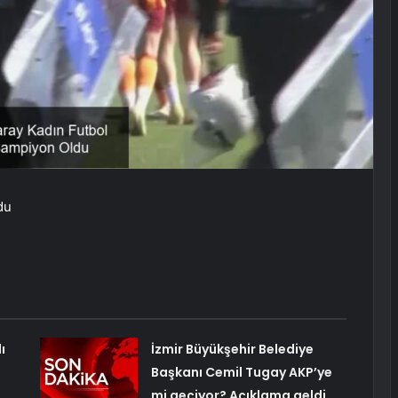
du
ı
İzmir Büyükşehir Belediye
Başkanı Cemil Tugay AKP’ye
mi geçiyor? Açıklama geldi…