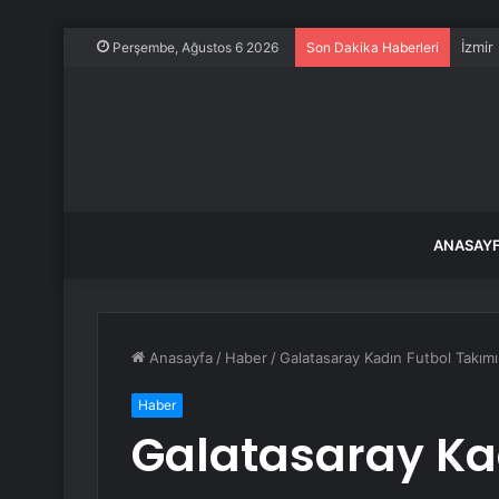
İzmir
Perşembe, Ağustos 6 2026
Son Dakika Haberleri
ANASAY
Anasayfa
/
Haber
/
Galatasaray Kadın Futbol Takım
Haber
Galatasaray Ka