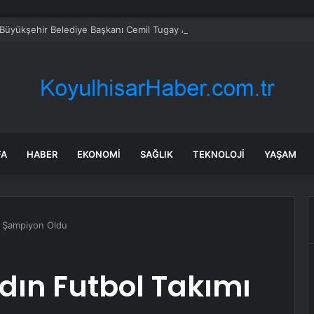
 Büyükşehir Belediye Başkanı Cemil Tugay AKP’ye mi geçiyor? Açıklama g
FA
HABER
EKONOMI
SAĞLIK
TEKNOLOJI
YAŞAM
ı Şampiyon Oldu
dın Futbol Takımı