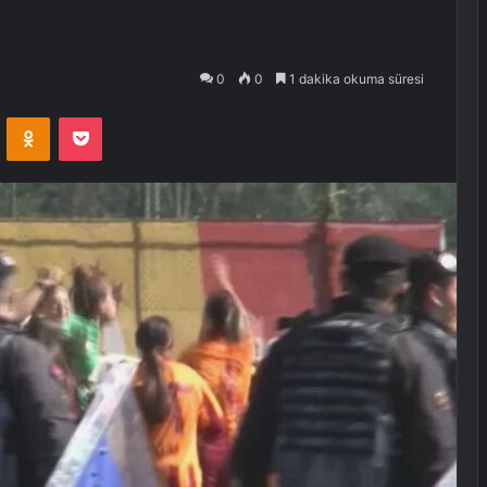
0
0
1 dakika okuma süresi
VKontakte
Odnoklassniki
Pocket