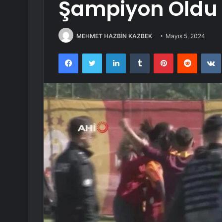
Şampiyon Oldu
MEHMET HAZBİN KAZBEK
Mayıs 5, 2024
Facebook
Twitter
LinkedIn
Tumblr
Pinterest
Reddit