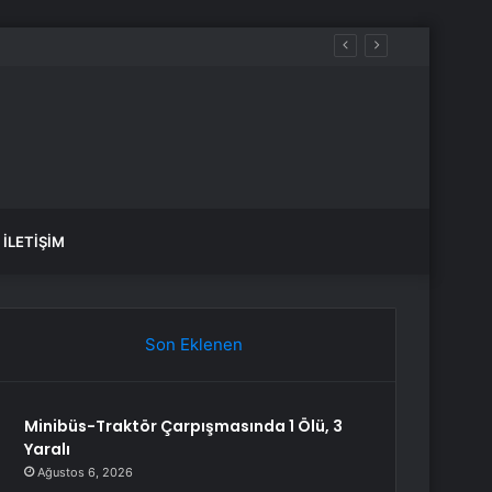
eldi…
İLETIŞIM
Son Eklenen
Minibüs-Traktör Çarpışmasında 1 Ölü, 3
Yaralı
Ağustos 6, 2026