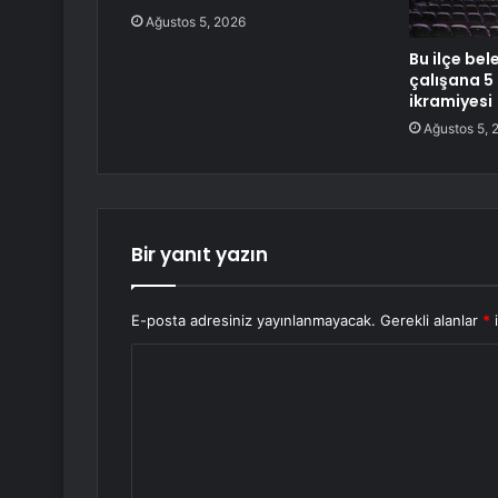
Ağustos 5, 2026
Bu ilçe bel
çalışana 5
ikramiyesi
Ağustos 5, 
Bir yanıt yazın
E-posta adresiniz yayınlanmayacak.
Gerekli alanlar
*
i
Y
o
r
u
m